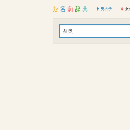
男の子
女