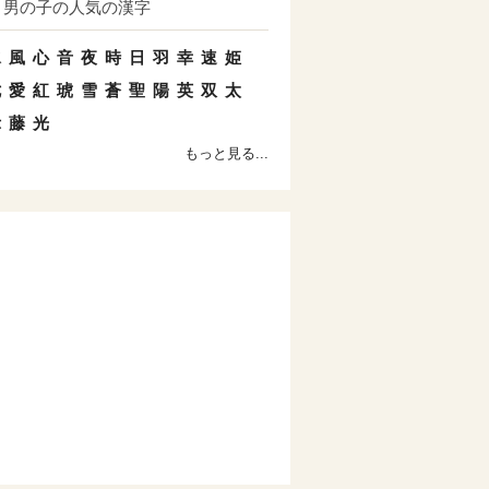
男の子の人気の漢字
水
風
心
音
夜
時
日
羽
幸
速
姫
七
愛
紅
琥
雪
蒼
聖
陽
英
双
太
示
藤
光
もっと見る...