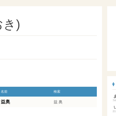
き)
名前
検索
74
益奥
益
奥
21