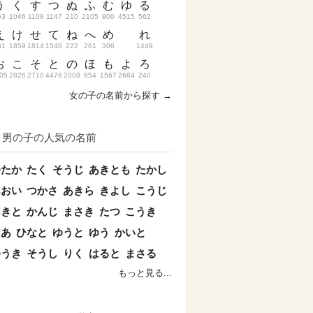
う
く
す
つ
ぬ
ふ
む
ゆ
る
53
1046
1108
1147
210
2105
800
4515
562
え
け
せ
て
ね
へ
め
れ
31
1859
1814
1546
222
261
306
1449
お
こ
そ
と
の
ほ
も
よ
ろ
05
2826
2710
4476
2008
654
1567
2684
240
女の子の名前から探す →
男の子の人気の名前
ゆたか
たく
そうじ
あきとも
たかし
あおい
つかさ
あきら
きよし
こうじ
あきと
かんじ
まさき
たつ
こうき
とあ
ひなと
ゆうと
ゆう
かいと
ゆうき
そうし
りく
はると
まさる
もっと見る...