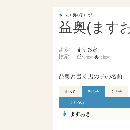
ホーム
>
男の子
>
ま行
益奥(ますお
よみ:
ますおき
検索:
益
奥
で検索
で検索
益奥と書く男の子の名前
すべて
男の子
女の子
ふりがな
ますおき