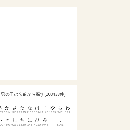
男の子の名前から探す(100438件)
あ
か
さ
た
な
は
ま
や
ら
わ
97
5684
2867
7745
2165
3084
4166
1295
747
372
い
き
し
ち
に
ひ
み
り
50
4295
6279
1226
243
4615
4048
3141