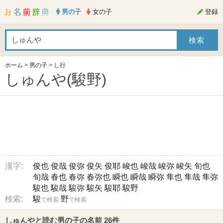
男の子
女の子
登録
ホーム
>
男の子
>
し行
しゅんや(駿野)
漢字:
俊也
俊哉
俊弥
俊矢
俊耶
峻也
峻哉
峻弥
峻矢
旬也
旬哉
春也
春弥
春弥也
瞬也
瞬哉
瞬弥
隼也
隼哉
隼弥
駿也
駿哉
駿弥
駿矢
駿耶
駿野
検索:
駿
野
で検索
で検索
しゅんやと読む男の子の名前 26件