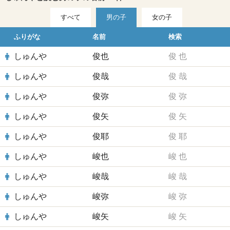
すべて
男の子
女の子
ふりがな
名前
検索
しゅんや
俊也
俊
也
しゅんや
俊哉
俊
哉
しゅんや
俊弥
俊
弥
しゅんや
俊矢
俊
矢
しゅんや
俊耶
俊
耶
しゅんや
峻也
峻
也
しゅんや
峻哉
峻
哉
しゅんや
峻弥
峻
弥
しゅんや
峻矢
峻
矢