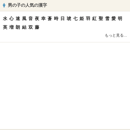
男の子の人気の漢字
水
心
速
風
音
夜
幸
蒼
時
日
琥
七
姫
羽
紅
聖
雪
愛
明
英
増
朗
結
双
藤
もっと見る...