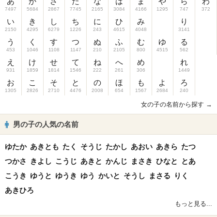
あ
か
さ
た
な
は
ま
や
ら
わ
7497
5684
2867
7745
2165
3084
4166
1295
747
372
い
き
し
ち
に
ひ
み
り
2150
4295
6279
1226
243
4615
4048
3141
う
く
す
つ
ぬ
ふ
む
ゆ
る
453
1046
1108
1147
210
2105
800
4515
562
え
け
せ
て
ね
へ
め
れ
931
1859
1814
1546
222
261
306
1449
お
こ
そ
と
の
ほ
も
よ
ろ
1305
2826
2710
4476
2008
654
1567
2684
240
女の子の名前から探す →
男の子の人気の名前
ゆたか
あきとも
たく
そうじ
たかし
あおい
あきら
たつ
つかさ
きよし
こうじ
あきと
かんじ
まさき
ひなと
とあ
こうき
ゆうと
ゆうき
ゆう
かいと
そうし
まさる
りく
あきひろ
もっと見る...