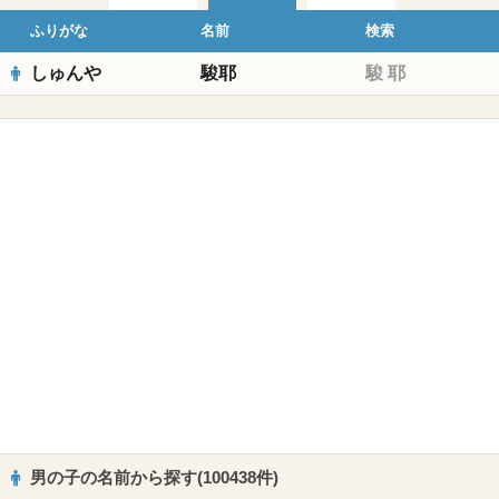
ふりがな
名前
検索
しゅんや
駿耶
駿
耶
男の子の名前から探す(100438件)