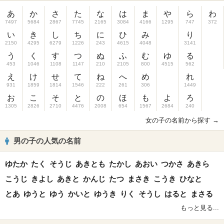
あ
か
さ
た
な
は
ま
や
ら
わ
7497
5684
2867
7745
2165
3084
4166
1295
747
372
い
き
し
ち
に
ひ
み
り
2150
4295
6279
1226
243
4615
4048
3141
う
く
す
つ
ぬ
ふ
む
ゆ
る
453
1046
1108
1147
210
2105
800
4515
562
え
け
せ
て
ね
へ
め
れ
931
1859
1814
1546
222
261
306
1449
お
こ
そ
と
の
ほ
も
よ
ろ
1305
2826
2710
4476
2008
654
1567
2684
240
女の子の名前から探す →
男の子の人気の名前
ゆたか
たく
そうじ
あきとも
たかし
あおい
つかさ
あきら
こうじ
きよし
あきと
かんじ
たつ
まさき
こうき
ひなと
とあ
ゆうと
ゆう
かいと
ゆうき
りく
そうし
はると
まさる
もっと見る...