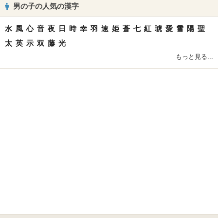
男の子の人気の漢字
水
風
心
音
夜
日
時
幸
羽
速
姫
蒼
七
紅
琥
愛
雪
陽
聖
太
英
示
双
藤
光
もっと見る...