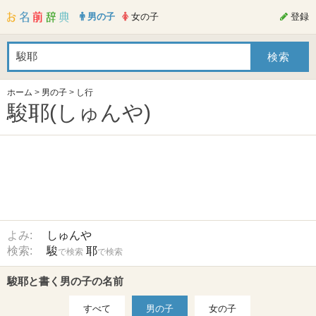
男の子
女の子
登録
ホーム
>
男の子
>
し行
駿耶(しゅんや)
よみ:
しゅんや
検索:
駿
耶
で検索
で検索
駿耶と書く男の子の名前
すべて
男の子
女の子