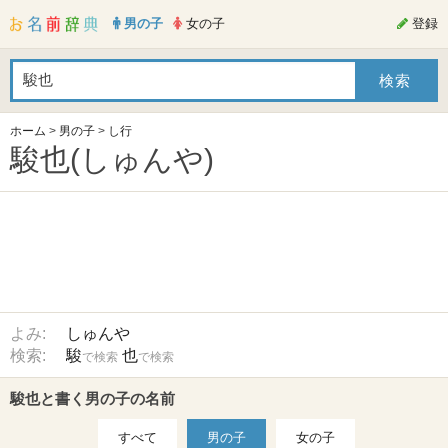
男の子
女の子
登録
ホーム
>
男の子
>
し行
駿也(しゅんや)
よみ:
しゅんや
検索:
駿
也
で検索
で検索
駿也と書く男の子の名前
すべて
男の子
女の子