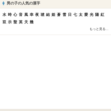
男の子の人気の漢字
水
時
心
音
風
幸
夜
琥
結
姫
蒼
雪
日
七
太
愛
光
陽
紅
双
示
聖
英
天
幾
もっと見る...