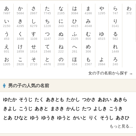
あ
か
さ
た
な
は
ま
や
ら
わ
7497
5684
2867
7745
2165
3084
4166
1295
747
372
い
き
し
ち
に
ひ
み
り
2150
4295
6279
1226
243
4615
4048
3141
う
く
す
つ
ぬ
ふ
む
ゆ
る
453
1046
1108
1147
210
2105
800
4515
562
え
け
せ
て
ね
へ
め
れ
931
1859
1814
1546
222
261
306
1449
お
こ
そ
と
の
ほ
も
よ
ろ
1305
2826
2710
4476
2008
654
1567
2684
240
女の子の名前から探す →
男の子の人気の名前
ゆたか
そうじ
たく
あきとも
たかし
つかさ
あおい
あきら
きよし
こうじ
あきと
まさき
かんじ
たつ
よしき
こうき
とあ
ひなと
ゆう
ゆうき
ゆうと
かいと
りく
そうし
あさひ
もっと見る...