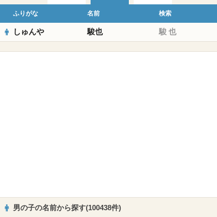
ふりがな
名前
検索
しゅんや
駿也
駿
也
男の子の名前から探す(100438件)