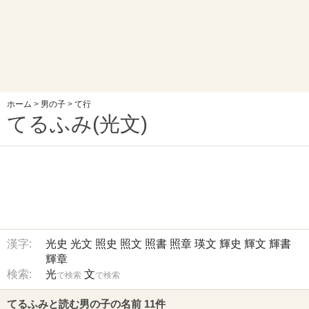
ホーム
>
男の子
>
て行
てるふみ(光文)
漢字:
光史
光文
照史
照文
照書
照章
瑛文
輝史
輝文
輝書
輝章
検索:
光
文
で検索
で検索
てるふみと読む男の子の名前 11件