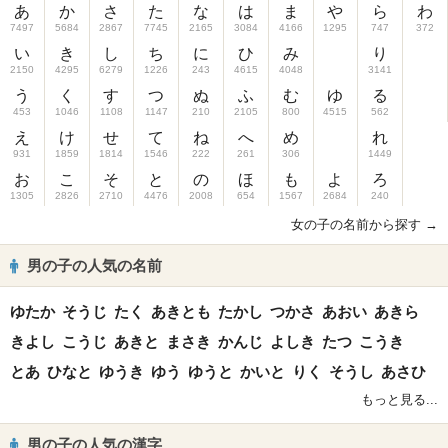
あ
か
さ
た
な
は
ま
や
ら
わ
7497
5684
2867
7745
2165
3084
4166
1295
747
372
い
き
し
ち
に
ひ
み
り
2150
4295
6279
1226
243
4615
4048
3141
う
く
す
つ
ぬ
ふ
む
ゆ
る
453
1046
1108
1147
210
2105
800
4515
562
え
け
せ
て
ね
へ
め
れ
931
1859
1814
1546
222
261
306
1449
お
こ
そ
と
の
ほ
も
よ
ろ
1305
2826
2710
4476
2008
654
1567
2684
240
女の子の名前から探す →
男の子の人気の名前
ゆたか
そうじ
たく
あきとも
たかし
つかさ
あおい
あきら
きよし
こうじ
あきと
まさき
かんじ
よしき
たつ
こうき
とあ
ひなと
ゆうき
ゆう
ゆうと
かいと
りく
そうし
あさひ
もっと見る...
男の子の人気の漢字