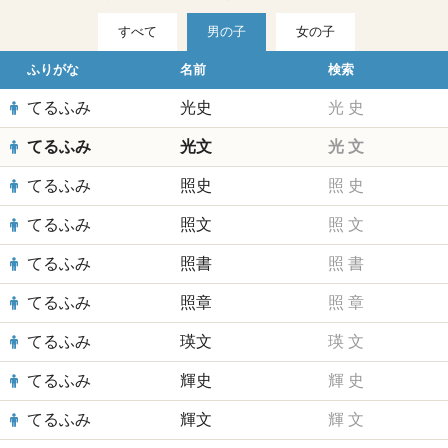
すべて
男の子
女の子
ふりがな
名前
検索
てるふみ
光史
光
史
てるふみ
光文
光
文
てるふみ
照史
照
史
てるふみ
照文
照
文
てるふみ
照書
照
書
てるふみ
照章
照
章
てるふみ
瑛文
瑛
文
てるふみ
輝史
輝
史
てるふみ
輝文
輝
文