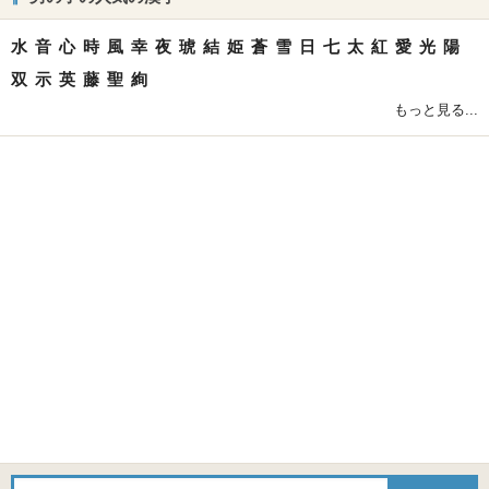
水
音
心
時
風
幸
夜
琥
結
姫
蒼
雪
日
七
太
紅
愛
光
陽
双
示
英
藤
聖
絢
もっと見る...