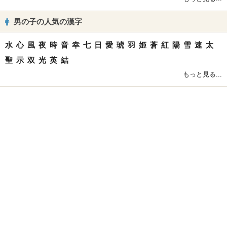
男の子の人気の漢字
水
心
風
夜
時
音
幸
七
日
愛
琥
羽
姫
蒼
紅
陽
雪
速
太
聖
示
双
光
英
結
もっと見る...