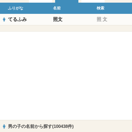
ふりがな
名前
検索
てるふみ
照文
照
文
男の子の名前から探す(100438件)