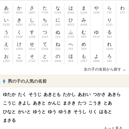
あ
か
さ
た
な
は
ま
や
ら
わ
7497
5684
2867
7745
2165
3084
4166
1295
747
372
い
き
し
ち
に
ひ
み
り
2150
4295
6279
1226
243
4615
4048
3141
う
く
す
つ
ぬ
ふ
む
ゆ
る
453
1046
1108
1147
210
2105
800
4515
562
え
け
せ
て
ね
へ
め
れ
931
1859
1814
1546
222
261
306
1449
お
こ
そ
と
の
ほ
も
よ
ろ
1305
2826
2710
4476
2008
654
1567
2684
240
女の子の名前から探す →
男の子の人気の名前
ゆたか
たく
そうじ
あきとも
たかし
あおい
つかさ
あきら
こうじ
きよし
あきと
かんじ
まさき
たつ
こうき
とあ
ひなと
かいと
ゆうと
ゆう
ゆうき
そうし
りく
はると
まさる
もっと見る...