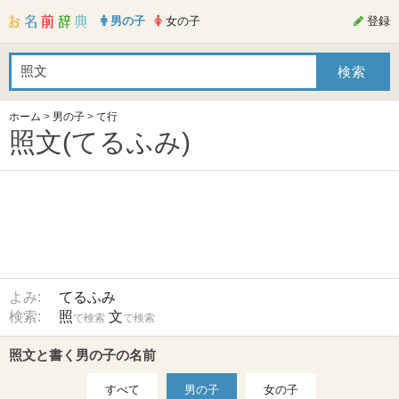
男の子
女の子
登録
ホーム
>
男の子
>
て行
照文(てるふみ)
よみ:
てるふみ
検索:
照
文
で検索
で検索
照文と書く男の子の名前
すべて
男の子
女の子