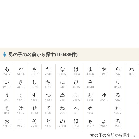
男の子の名前から探す(100438件)
あ
か
さ
た
な
は
ま
や
ら
わ
7497
5684
2867
7745
2165
3084
4166
1295
747
372
い
き
し
ち
に
ひ
み
り
2150
4295
6279
1226
243
4615
4048
3141
う
く
す
つ
ぬ
ふ
む
ゆ
る
453
1046
1108
1147
210
2105
800
4515
562
え
け
せ
て
ね
へ
め
れ
931
1859
1814
1546
222
261
306
1449
お
こ
そ
と
の
ほ
も
よ
ろ
1305
2826
2710
4476
2008
654
1567
2684
240
女の子の名前から探す →