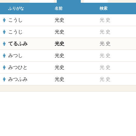
ふりがな
名前
検索
こうし
光史
光
史
こうじ
光史
光
史
てるふみ
光史
光
史
みつし
光史
光
史
みつひと
光史
光
史
みつふみ
光史
光
史