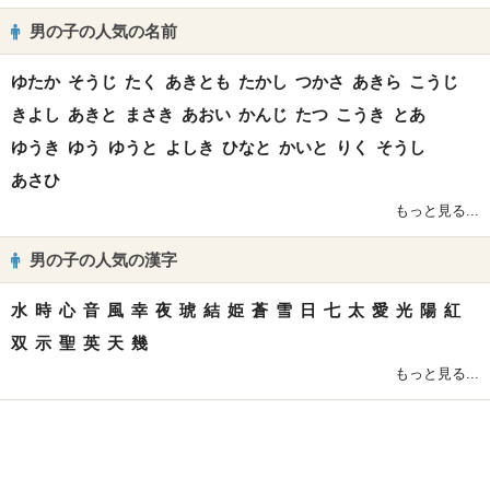
男の子の人気の名前
ゆたか
そうじ
たく
あきとも
たかし
つかさ
あきら
こうじ
きよし
あきと
まさき
あおい
かんじ
たつ
こうき
とあ
ゆうき
ゆう
ゆうと
よしき
ひなと
かいと
りく
そうし
あさひ
もっと見る...
男の子の人気の漢字
水
時
心
音
風
幸
夜
琥
結
姫
蒼
雪
日
七
太
愛
光
陽
紅
双
示
聖
英
天
幾
もっと見る...