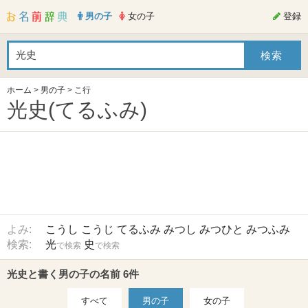
男の子
女の子
登録
ホーム
>
男の子
>
こ行
光史(てるふみ)
よみ:
こうし
こうじ
てるふみ
みつし
みつひと
みつふみ
検索:
光
史
で検索
で検索
光史と書く男の子の名前 6件
すべて
男の子
女の子