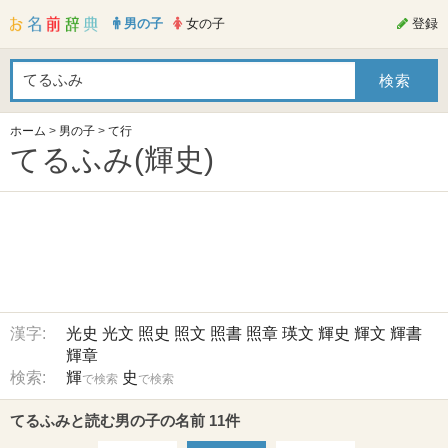
男の子
女の子
登録
ホーム
>
男の子
>
て行
てるふみ(輝史)
漢字:
光史
光文
照史
照文
照書
照章
瑛文
輝史
輝文
輝書
輝章
検索:
輝
史
で検索
で検索
てるふみと読む男の子の名前 11件