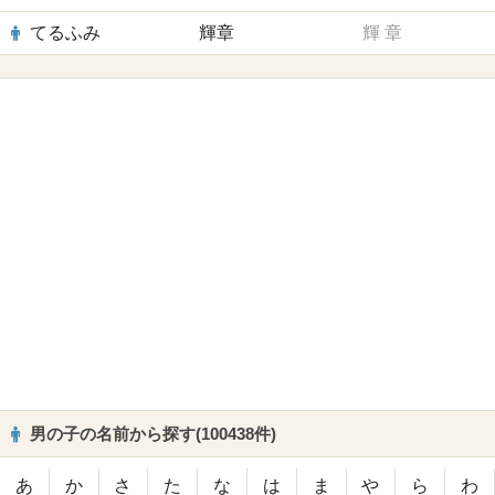
てるふみ
輝章
輝
章
男の子の名前から探す(100438件)
あ
か
さ
た
な
は
ま
や
ら
わ