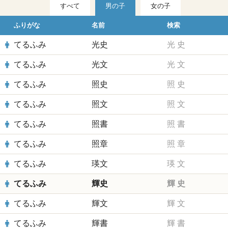
すべて
男の子
女の子
ふりがな
名前
検索
てるふみ
光史
光
史
てるふみ
光文
光
文
てるふみ
照史
照
史
てるふみ
照文
照
文
てるふみ
照書
照
書
てるふみ
照章
照
章
てるふみ
瑛文
瑛
文
てるふみ
輝史
輝
史
てるふみ
輝文
輝
文
てるふみ
輝書
輝
書