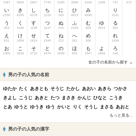
7497
5684
2867
7745
2165
3084
4166
1295
747
372
い
き
し
ち
に
ひ
み
り
2150
4295
6279
1226
243
4615
4048
3141
う
く
す
つ
ぬ
ふ
む
ゆ
る
453
1046
1108
1147
210
2105
800
4515
562
え
け
せ
て
ね
へ
め
れ
931
1859
1814
1546
222
261
306
1449
お
こ
そ
と
の
ほ
も
よ
ろ
1305
2826
2710
4476
2008
654
1567
2684
240
女の子の名前から探す →
男の子の人気の名前
ゆたか
たく
あきとも
そうじ
たかし
あおい
あきら
つかさ
きよし
こうじ
あきと
たつ
まさき
かんじ
ひなと
こうき
とあ
ゆうと
ゆうき
ゆう
かいと
りく
そうし
まさる
あおと
もっと見る...
男の子の人気の漢字