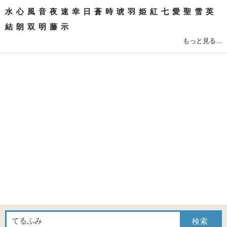
水
心
風
音
夜
速
幸
日
蒼
時
琥
羽
姫
紅
七
愛
聖
雪
英
結
朗
双
明
藤
示
もっと見る...