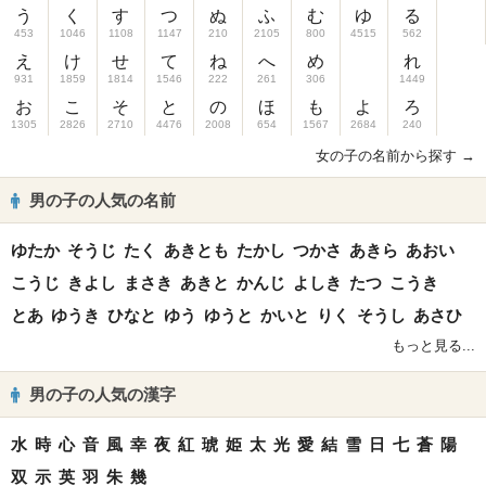
う
く
す
つ
ぬ
ふ
む
ゆ
る
453
1046
1108
1147
210
2105
800
4515
562
え
け
せ
て
ね
へ
め
れ
931
1859
1814
1546
222
261
306
1449
お
こ
そ
と
の
ほ
も
よ
ろ
1305
2826
2710
4476
2008
654
1567
2684
240
女の子の名前から探す →
男の子の人気の名前
ゆたか
そうじ
たく
あきとも
たかし
つかさ
あきら
あおい
こうじ
きよし
まさき
あきと
かんじ
よしき
たつ
こうき
とあ
ゆうき
ひなと
ゆう
ゆうと
かいと
りく
そうし
あさひ
もっと見る...
男の子の人気の漢字
水
時
心
音
風
幸
夜
紅
琥
姫
太
光
愛
結
雪
日
七
蒼
陽
双
示
英
羽
朱
幾