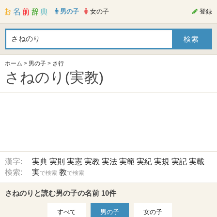
男の子
女の子
登録
ホーム
>
男の子
>
さ行
さねのり(実教)
漢字:
実典
実則
実憲
実教
実法
実範
実紀
実規
実記
実載
検索:
実
教
で検索
で検索
さねのりと読む男の子の名前 10件
すべて
男の子
女の子