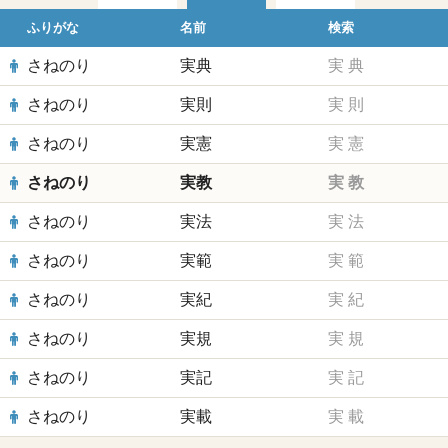
ふりがな
名前
検索
さねのり
実典
実
典
さねのり
実則
実
則
さねのり
実憲
実
憲
さねのり
実教
実
教
さねのり
実法
実
法
さねのり
実範
実
範
さねのり
実紀
実
紀
さねのり
実規
実
規
さねのり
実記
実
記
さねのり
実載
実
載