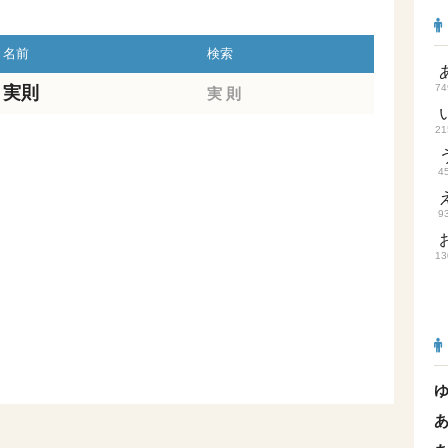
名前
検索
74
実則
実
則
21
4
9
13