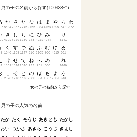
男の子の名前から探す(100438件)
あ
か
さ
た
な
は
ま
や
ら
わ
97
5684
2867
7745
2165
3084
4166
1295
747
372
い
き
し
ち
に
ひ
み
り
50
4295
6279
1226
243
4615
4048
3141
う
く
す
つ
ぬ
ふ
む
ゆ
る
53
1046
1108
1147
210
2105
800
4515
562
え
け
せ
て
ね
へ
め
れ
31
1859
1814
1546
222
261
306
1449
お
こ
そ
と
の
ほ
も
よ
ろ
05
2826
2710
4476
2008
654
1567
2684
240
女の子の名前から探す →
男の子の人気の名前
ゆたか
たく
そうじ
あきとも
たかし
あおい
つかさ
あきら
こうじ
きよし