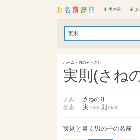
男の子
女
ホーム
>
男の子
>
さ行
実則(さねの
よみ:
さねのり
検索:
実
則
で検索
で検索
実則と書く男の子の名前