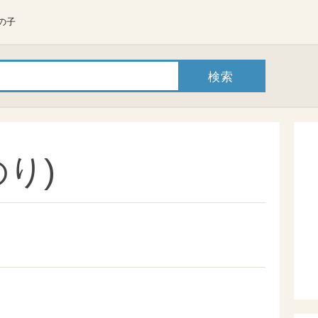
の子
り)