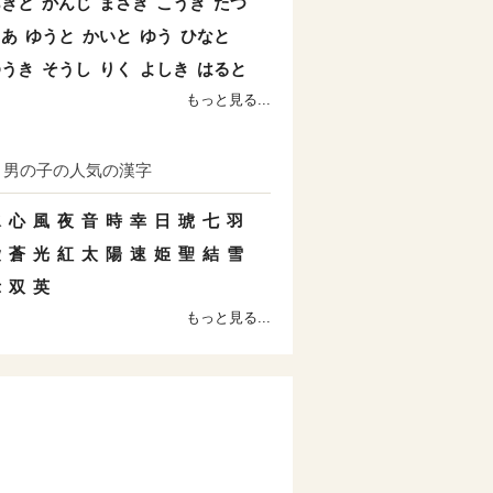
あきと
かんじ
まさき
こうき
たつ
とあ
ゆうと
かいと
ゆう
ひなと
ゆうき
そうし
りく
よしき
はると
もっと見る...
男の子の人気の漢字
水
心
風
夜
音
時
幸
日
琥
七
羽
愛
蒼
光
紅
太
陽
速
姫
聖
結
雪
示
双
英
もっと見る...