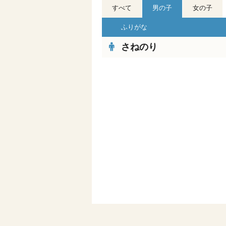
すべて
男の子
女の子
ふりがな
さねのり