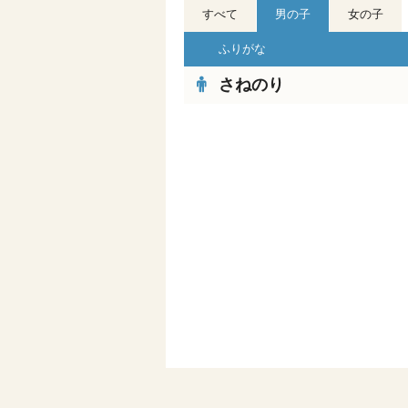
すべて
男の子
女の子
ふりがな
さねのり