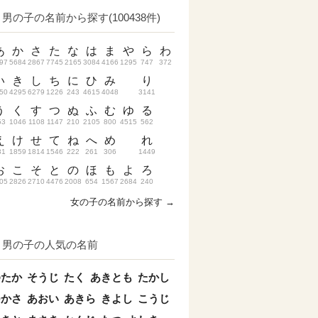
男の子の名前から探す(100438件)
あ
か
さ
た
な
は
ま
や
ら
わ
97
5684
2867
7745
2165
3084
4166
1295
747
372
い
き
し
ち
に
ひ
み
り
50
4295
6279
1226
243
4615
4048
3141
う
く
す
つ
ぬ
ふ
む
ゆ
る
53
1046
1108
1147
210
2105
800
4515
562
え
け
せ
て
ね
へ
め
れ
31
1859
1814
1546
222
261
306
1449
お
こ
そ
と
の
ほ
も
よ
ろ
05
2826
2710
4476
2008
654
1567
2684
240
女の子の名前から探す →
男の子の人気の名前
ゆたか
そうじ
たく
あきとも
たかし
つかさ
あおい
あきら
きよし
こうじ