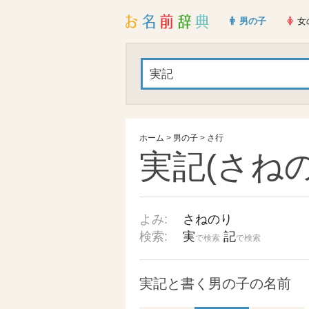
男の子
女
ホーム
>
男の子
>
さ行
実記(さねの
よみ:
さねのり
検索:
実
記
で検索
で検索
実記と書く男の子の名前