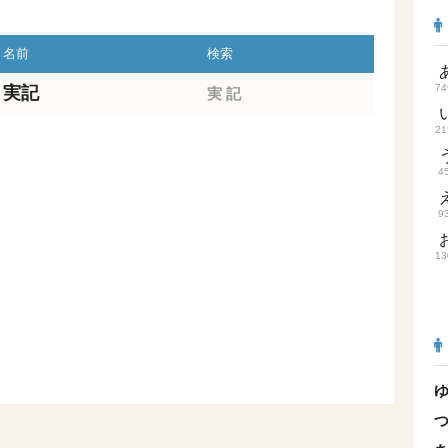
名前
検索
74
実記
実
記
21
4
9
13