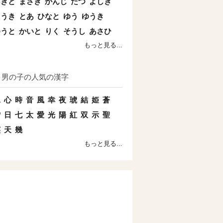
あきと
まさき
かんじ
たつ
よしき
こうき
とあ
ひなと
ゆう
ゆうき
ゆうと
かいと
りく
そうし
あさひ
もっと見る...
男の子の人気の漢字
水
心
時
音
風
幸
夜
琥
結
姫
蒼
雪
日
七
太
愛
光
陽
紅
双
示
聖
英
天
幾
もっと見る...