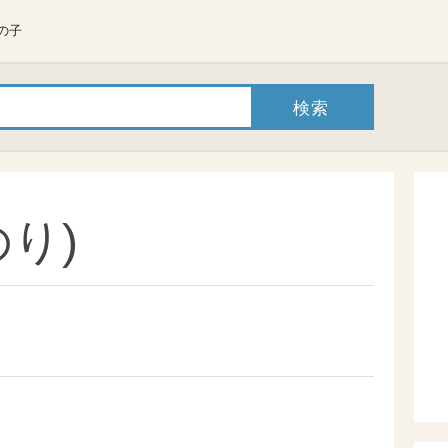
の子
り)