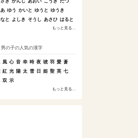
まさき
かんじ
あおい
こうき
たつ
とあ
ゆう
かいと
ゆうと
ゆうき
ひなと
よしき
そうし
あさひ
はると
もっと見る...
男の子の人気の漢字
水
風
心
音
幸
時
夜
琥
羽
愛
蒼
結
紅
光
陽
太
雪
日
姫
聖
英
七
速
双
示
もっと見る...