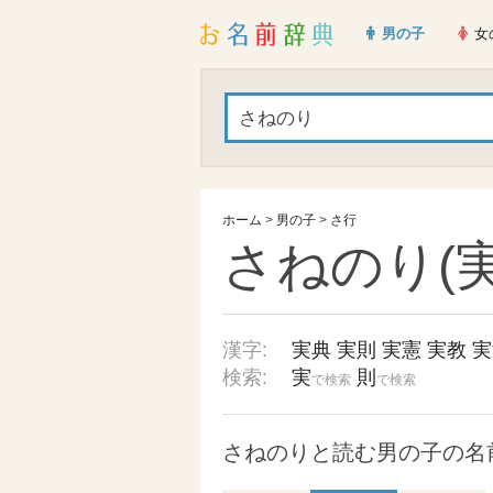
男の子
女
ホーム
>
男の子
>
さ行
さねのり(実
漢字:
実典
実則
実憲
実教
実
検索:
実
則
で検索
で検索
さねのりと読む男の子の名前