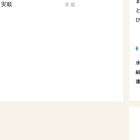
実載
実
載