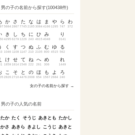
男の子の名前から探す(100438件)
あ
か
さ
た
な
は
ま
や
ら
わ
97
5684
2867
7745
2165
3084
4166
1295
747
372
い
き
し
ち
に
ひ
み
り
50
4295
6279
1226
243
4615
4048
3141
う
く
す
つ
ぬ
ふ
む
ゆ
る
53
1046
1108
1147
210
2105
800
4515
562
え
け
せ
て
ね
へ
め
れ
31
1859
1814
1546
222
261
306
1449
お
こ
そ
と
の
ほ
も
よ
ろ
05
2826
2710
4476
2008
654
1567
2684
240
女の子の名前から探す →
男の子の人気の名前
ゆたか
たく
そうじ
あきとも
たかし
つかさ
あきら
きよし
こうじ
あきと