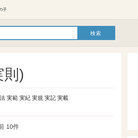
の子
則)
法
実範
実紀
実規
実記
実載
 10件