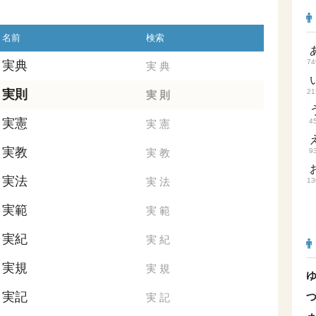
名前
検索
74
実典
実
典
実則
21
実
則
実憲
4
実
憲
実教
実
教
9
実法
実
法
13
実範
実
範
実紀
実
紀
実規
実
規
実記
実
記