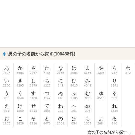
男の子の名前から探す(100438件)
あ
か
さ
た
な
は
ま
や
ら
わ
7497
5684
2867
7745
2165
3084
4166
1295
747
372
い
き
し
ち
に
ひ
み
り
2150
4295
6279
1226
243
4615
4048
3141
う
く
す
つ
ぬ
ふ
む
ゆ
る
453
1046
1108
1147
210
2105
800
4515
562
え
け
せ
て
ね
へ
め
れ
931
1859
1814
1546
222
261
306
1449
お
こ
そ
と
の
ほ
も
よ
ろ
1305
2826
2710
4476
2008
654
1567
2684
240
女の子の名前から探す →