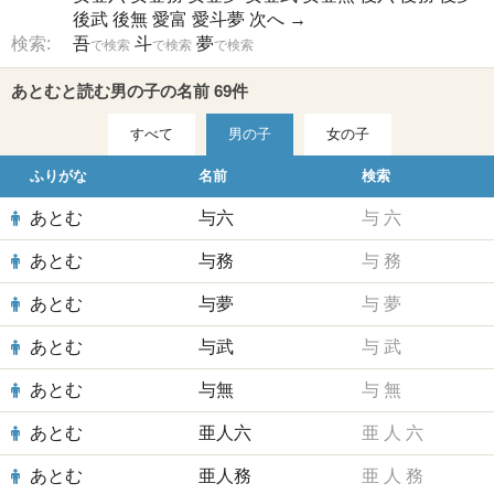
後武
後無
愛富
愛斗夢
次へ →
検索:
吾
斗
夢
で検索
で検索
で検索
あとむと読む男の子の名前 69件
すべて
男の子
女の子
ふりがな
名前
検索
あとむ
与六
与
六
あとむ
与務
与
務
あとむ
与夢
与
夢
あとむ
与武
与
武
あとむ
与無
与
無
あとむ
亜人六
亜
人
六
あとむ
亜人務
亜
人
務