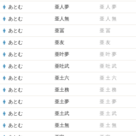
あとむ
亜人夢
亜
人
夢
あとむ
亜人無
亜
人
無
あとむ
亜冨
亜
冨
あとむ
亜友
亜
友
あとむ
亜叶夢
亜
叶
夢
あとむ
亜吐武
亜
吐
武
あとむ
亜土六
亜
土
六
あとむ
亜土務
亜
土
務
あとむ
亜土夢
亜
土
夢
あとむ
亜土武
亜
土
武
あとむ
亜土無
亜
土
無