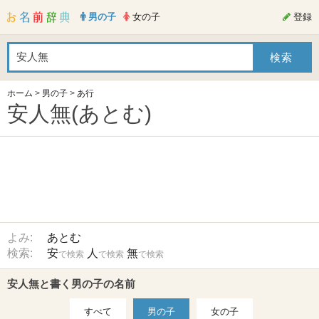
男の子
女の子
登録
ホーム
>
男の子
>
あ行
安人無(あとむ)
よみ:
あとむ
検索:
安
人
無
で検索
で検索
で検索
安人無と書く男の子の名前
すべて
男の子
女の子