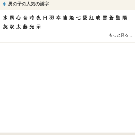
男の子の人気の漢字
水
風
心
音
時
夜
日
羽
幸
速
姫
七
愛
紅
琥
雪
蒼
聖
陽
英
双
太
藤
光
示
もっと見る...