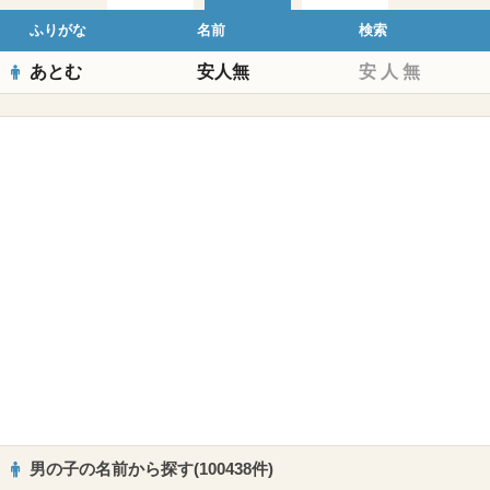
ふりがな
名前
検索
あとむ
安人無
安
人
無
男の子の名前から探す(100438件)