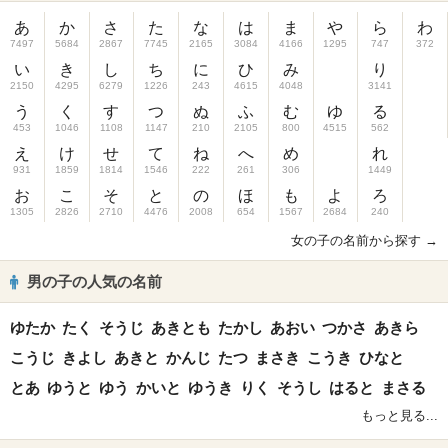
あ
か
さ
た
な
は
ま
や
ら
わ
7497
5684
2867
7745
2165
3084
4166
1295
747
372
い
き
し
ち
に
ひ
み
り
2150
4295
6279
1226
243
4615
4048
3141
う
く
す
つ
ぬ
ふ
む
ゆ
る
453
1046
1108
1147
210
2105
800
4515
562
え
け
せ
て
ね
へ
め
れ
931
1859
1814
1546
222
261
306
1449
お
こ
そ
と
の
ほ
も
よ
ろ
1305
2826
2710
4476
2008
654
1567
2684
240
女の子の名前から探す →
男の子の人気の名前
ゆたか
たく
そうじ
あきとも
たかし
あおい
つかさ
あきら
こうじ
きよし
あきと
かんじ
たつ
まさき
こうき
ひなと
とあ
ゆうと
ゆう
かいと
ゆうき
りく
そうし
はると
まさる
もっと見る...