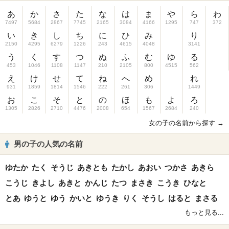
あ
か
さ
た
な
は
ま
や
ら
わ
7497
5684
2867
7745
2165
3084
4166
1295
747
372
い
き
し
ち
に
ひ
み
り
2150
4295
6279
1226
243
4615
4048
3141
う
く
す
つ
ぬ
ふ
む
ゆ
る
453
1046
1108
1147
210
2105
800
4515
562
え
け
せ
て
ね
へ
め
れ
931
1859
1814
1546
222
261
306
1449
お
こ
そ
と
の
ほ
も
よ
ろ
1305
2826
2710
4476
2008
654
1567
2684
240
女の子の名前から探す →
男の子の人気の名前
ゆたか
たく
そうじ
あきとも
たかし
あおい
つかさ
あきら
こうじ
きよし
あきと
かんじ
たつ
まさき
こうき
ひなと
とあ
ゆうと
ゆう
かいと
ゆうき
りく
そうし
はると
まさる
もっと見る...