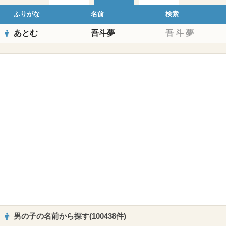
ふりがな
名前
検索
あとむ
吾斗夢
吾
斗
夢
男の子の名前から探す(100438件)