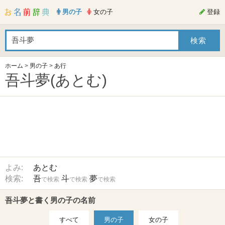
男の子
女の子
登録
ホーム
>
男の子
>
あ行
吾斗夢(あとむ)
よみ:
あとむ
検索:
吾
斗
夢
で検索
で検索
で検索
吾斗夢と書く男の子の名前
すべて
男の子
女の子