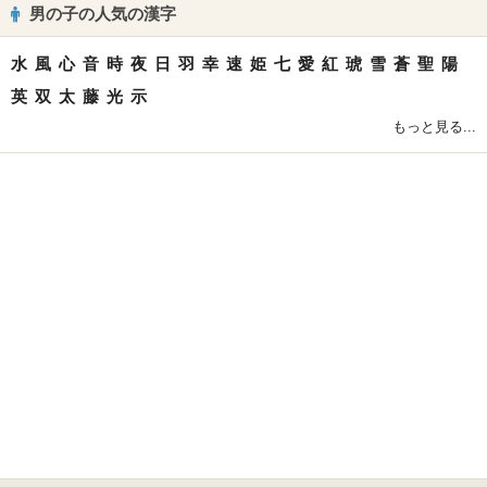
男の子の人気の漢字
水
風
心
音
時
夜
日
羽
幸
速
姫
七
愛
紅
琥
雪
蒼
聖
陽
英
双
太
藤
光
示
もっと見る...