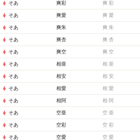
そあ
爽彩
爽
彩
そあ
爽愛
爽
愛
そあ
爽朱
爽
朱
そあ
爽杏
爽
杏
そあ
爽空
爽
空
そあ
相亜
相
亜
そあ
相安
相
安
そあ
相愛
相
愛
そあ
相阿
相
阿
そあ
空亜
空
亜
そあ
空彩
空
彩
そあ
空愛
空
愛