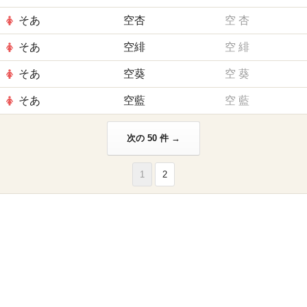
そあ
空杏
空
杏
そあ
空緋
空
緋
そあ
空葵
空
葵
そあ
空藍
空
藍
次の 50 件 →
1
2