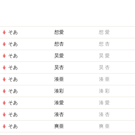
そあ
想愛
想
愛
そあ
想杏
想
杏
そあ
昊愛
昊
愛
そあ
昊杏
昊
杏
そあ
湊亜
湊
亜
そあ
湊彩
湊
彩
そあ
湊愛
湊
愛
そあ
湊杏
湊
杏
そあ
爽亜
爽
亜