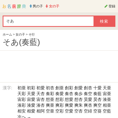
男の子
女の子
登録
ホーム
>
女の子
>
そ行
そあ(奏藍)
漢字:
初亜
初彩
初愛
初杏
創亜
創彩
創愛
創杏
十愛
天亜
天彩
天愛
天杏
奏彩
奏愛
奏杏
奏歩
奏空
奏藍
宙亜
宙彩
宙愛
宙杏
想亜
想彩
想愛
想杏
昊愛
昊杏
湊亜
湊彩
湊愛
湊杏
爽亜
爽彩
爽愛
爽朱
爽杏
爽空
相亜
相安
相愛
相阿
空亜
空彩
空愛
空杏
空緋
空葵
空藍
次へ →