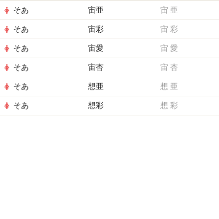
そあ
宙亜
宙
亜
そあ
宙彩
宙
彩
そあ
宙愛
宙
愛
そあ
宙杏
宙
杏
そあ
想亜
想
亜
そあ
想彩
想
彩