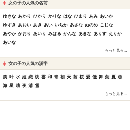
女の子の人気の名前
ゆきな
あかり
ひかり
かりな
はな
ひまり
あみ
あいか
ゆずき
あおい
あき
あい
いちか
あさな
ぬのめ
こじな
あやか
かおり
あいり
みはる
かんな
あきな
ありす
えりか
あいな
もっと見る...
女の子の人気の漢字
笑
叶
水
姫
織
桃
雲
和
青
朝
天
茜
桜
愛
佳
舞
莞
夏
恋
海
星
晴
夜
清
雪
もっと見る...