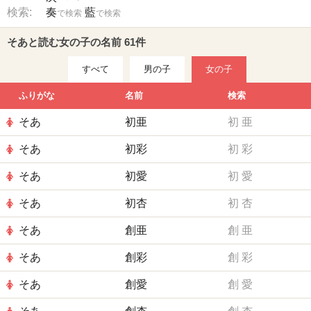
検索:
奏
藍
で検索
で検索
そあと読む女の子の名前 61件
すべて
男の子
女の子
ふりがな
名前
検索
そあ
初亜
初
亜
そあ
初彩
初
彩
そあ
初愛
初
愛
そあ
初杏
初
杏
そあ
創亜
創
亜
そあ
創彩
創
彩
そあ
創愛
創
愛