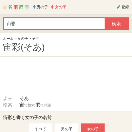
男の子
女の子
登録
ホーム
>
女の子
>
そ行
宙彩(そあ)
よみ:
そあ
検索:
宙
彩
で検索
で検索
宙彩と書く女の子の名前
すべて
男の子
女の子