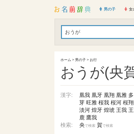
男の子
女
ホーム
>
男の子
>
お行
おうが(央賀
漢字:
凰我
凰牙
凰翔
凰雅
多
芽
旺雅
桜我
桜河
桜翔
淡河
煌牙
煌琥
王我
王
鹿
鷹我
検索:
央
賀
で検索
で検索