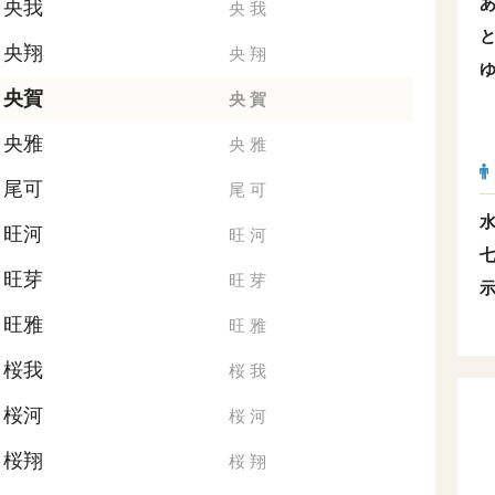
央我
央
我
央翔
央
翔
央賀
央
賀
央雅
央
雅
尾可
尾
可
旺河
旺
河
旺芽
旺
芽
旺雅
旺
雅
桜我
桜
我
桜河
桜
河
桜翔
桜
翔