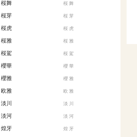
桜舞
桜
舞
桜芽
桜
芽
桜虎
桜
虎
桜雅
桜
雅
桜駕
桜
駕
櫻華
櫻
華
櫻雅
櫻
雅
欧雅
欧
雅
淡川
淡
川
淡河
淡
河
煌牙
煌
牙