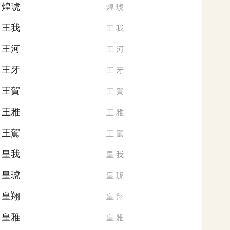
煌琥
煌
琥
王我
王
我
王河
王
河
王牙
王
牙
王賀
王
賀
王雅
王
雅
王駕
王
駕
皇我
皇
我
皇琥
皇
琥
皇翔
皇
翔
皇雅
皇
雅