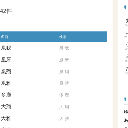
42件
74
名前
検索
21
凰我
凰
我
4
凰牙
凰
牙
9
凰翔
凰
翔
13
凰雅
凰
雅
多鹿
多
鹿
大翔
大
翔
大雅
大
雅