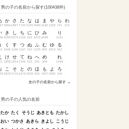
男の子の名前から探す(100438件)
あ
か
さ
た
な
は
ま
や
ら
わ
97
5684
2867
7745
2165
3084
4166
1295
747
372
い
き
し
ち
に
ひ
み
り
50
4295
6279
1226
243
4615
4048
3141
う
く
す
つ
ぬ
ふ
む
ゆ
る
53
1046
1108
1147
210
2105
800
4515
562
え
け
せ
て
ね
へ
め
れ
31
1859
1814
1546
222
261
306
1449
お
こ
そ
と
の
ほ
も
よ
ろ
05
2826
2710
4476
2008
654
1567
2684
240
女の子の名前から探す →
男の子の人気の名前
ゆたか
たく
そうじ
あきとも
たかし
あおい
つかさ
あきら
きよし
こうじ