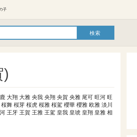
の子
)
鹿
大翔
大雅
央我
央翔
央賀
央雅
尾可
旺河
旺
桜舞
桜芽
桜虎
桜雅
桜駕
櫻華
櫻雅
欧雅
淡川
河
王牙
王賀
王雅
王駕
皇我
皇琥
皇翔
皇雅
相