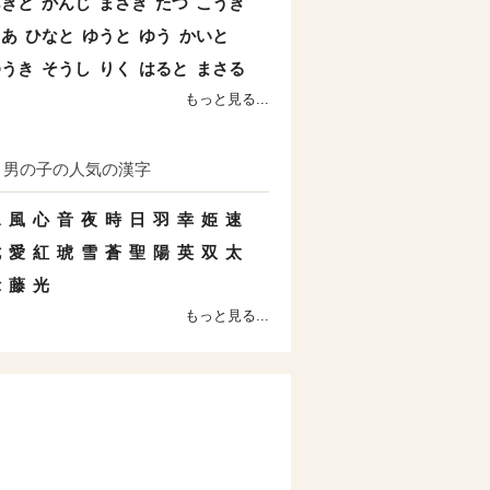
あきと
かんじ
まさき
たつ
こうき
とあ
ひなと
ゆうと
ゆう
かいと
ゆうき
そうし
りく
はると
まさる
もっと見る...
男の子の人気の漢字
水
風
心
音
夜
時
日
羽
幸
姫
速
七
愛
紅
琥
雪
蒼
聖
陽
英
双
太
示
藤
光
もっと見る...