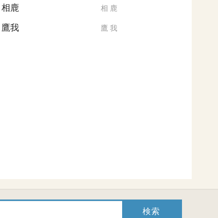
相鹿
相
鹿
鷹我
鷹
我