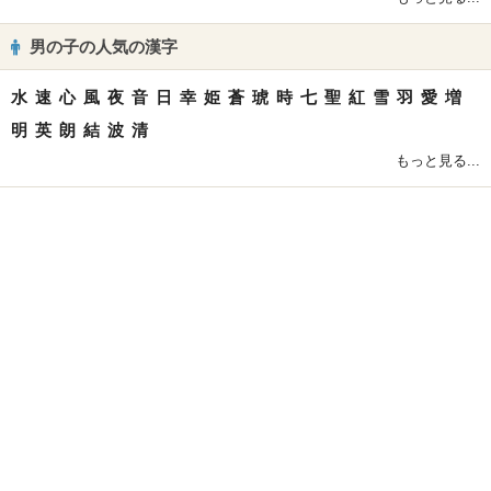
男の子の人気の漢字
水
速
心
風
夜
音
日
幸
姫
蒼
琥
時
七
聖
紅
雪
羽
愛
増
明
英
朗
結
波
清
もっと見る...