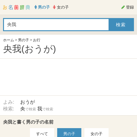
男の子
女の子
登録
ホーム
>
男の子
>
お行
央我(おうが)
よみ:
おうが
検索:
央
我
で検索
で検索
央我と書く男の子の名前
すべて
男の子
女の子