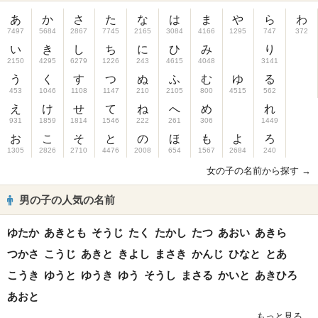
あ
か
さ
た
な
は
ま
や
ら
わ
7497
5684
2867
7745
2165
3084
4166
1295
747
372
い
き
し
ち
に
ひ
み
り
2150
4295
6279
1226
243
4615
4048
3141
う
く
す
つ
ぬ
ふ
む
ゆ
る
453
1046
1108
1147
210
2105
800
4515
562
え
け
せ
て
ね
へ
め
れ
931
1859
1814
1546
222
261
306
1449
お
こ
そ
と
の
ほ
も
よ
ろ
1305
2826
2710
4476
2008
654
1567
2684
240
女の子の名前から探す →
男の子の人気の名前
ゆたか
あきとも
そうじ
たく
たかし
たつ
あおい
あきら
つかさ
こうじ
あきと
きよし
まさき
かんじ
ひなと
とあ
こうき
ゆうと
ゆうき
ゆう
そうし
まさる
かいと
あきひろ
あおと
もっと見る...