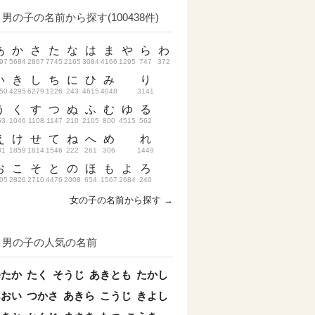
男の子の名前から探す(100438件)
あ
か
さ
た
な
は
ま
や
ら
わ
97
5684
2867
7745
2165
3084
4166
1295
747
372
い
き
し
ち
に
ひ
み
り
50
4295
6279
1226
243
4615
4048
3141
う
く
す
つ
ぬ
ふ
む
ゆ
る
53
1046
1108
1147
210
2105
800
4515
562
え
け
せ
て
ね
へ
め
れ
31
1859
1814
1546
222
261
306
1449
お
こ
そ
と
の
ほ
も
よ
ろ
05
2826
2710
4476
2008
654
1567
2684
240
女の子の名前から探す →
男の子の人気の名前
ゆたか
たく
そうじ
あきとも
たかし
あおい
つかさ
あきら
こうじ
きよし