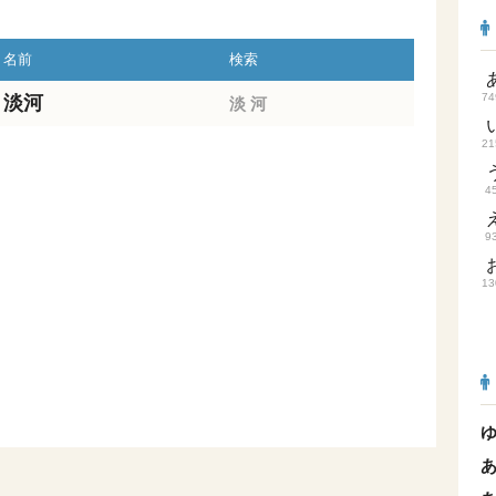
名前
検索
74
淡河
淡
河
21
4
9
13