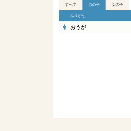
すべて
男の子
女の子
ふりがな
おうが