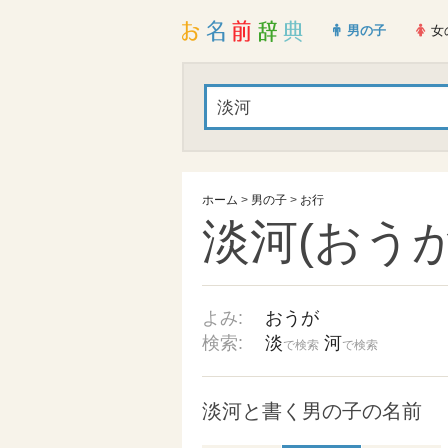
男の子
女
ホーム
>
男の子
>
お行
淡河(おうが
よみ:
おうが
検索:
淡
河
で検索
で検索
淡河と書く男の子の名前