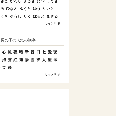
あきと
かんじ
まさき
たつ
こうき
とあ
ひなと
ゆうと
ゆう
かいと
ゆうき
そうし
りく
はると
まさる
もっと見る...
男の子の人気の漢字
水
心
風
夜
時
幸
音
日
七
愛
琥
羽
姫
蒼
紅
速
陽
雪
双
太
聖
示
光
英
藤
もっと見る...