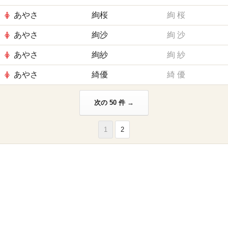
あやさ
絢桜
絢
桜
あやさ
絢沙
絢
沙
あやさ
絢紗
絢
紗
あやさ
綺優
綺
優
次の 50 件 →
1
2