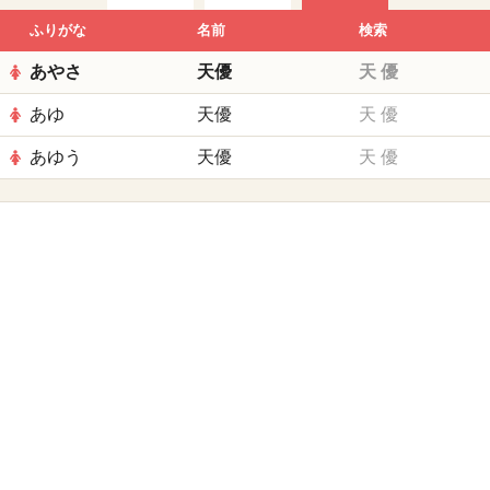
ふりがな
名前
検索
あやさ
天優
天
優
あゆ
天優
天
優
あゆう
天優
天
優