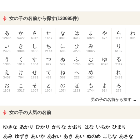
女の子の名前から探す(120695件)
あ
か
さ
た
な
は
ま
や
ら
わ
12685
5422
6315
1657
3893
3419
6928
675
1117
905
い
き
し
ち
に
ひ
み
り
2470
3994
3466
2144
606
4270
10922
6102
う
く
す
つ
ぬ
ふ
む
ゆ
る
1380
1018
1304
922
572
1760
620
9378
2119
え
け
せ
て
ね
へ
め
れ
3407
764
1831
432
567
222
1624
2439
お
こ
そ
と
の
ほ
も
よ
ろ
1168
3517
1057
1954
1574
1123
1744
914
277
男の子の名前から探す →
女の子の人気の名前
ゆきな
あかり
ひかり
かりな
かおり
はな
いちか
ひまり
あみ
ゆずき
あいか
あおい
あき
あい
ぬのめ
こじな
あさな