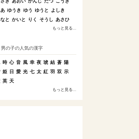
まさき
あおい
かんじ
たつ
こうき
とあ
ゆうき
ゆう
ゆうと
よしき
ひなと
かいと
りく
そうし
あさひ
もっと見る...
男の子の人気の漢字
水
時
心
音
風
幸
夜
琥
結
蒼
陽
雪
姫
日
愛
光
七
太
紅
羽
双
示
聖
英
天
もっと見る...