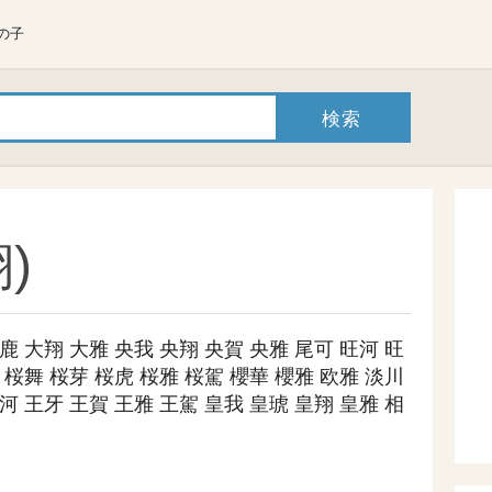
の子
)
鹿
大翔
大雅
央我
央翔
央賀
央雅
尾可
旺河
旺
桜舞
桜芽
桜虎
桜雅
桜駕
櫻華
櫻雅
欧雅
淡川
河
王牙
王賀
王雅
王駕
皇我
皇琥
皇翔
皇雅
相