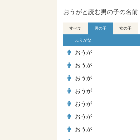
おうがと読む男の子の名前 
すべて
男の子
女の子
ふりがな
おうが
おうが
おうが
おうが
おうが
おうが
おうが