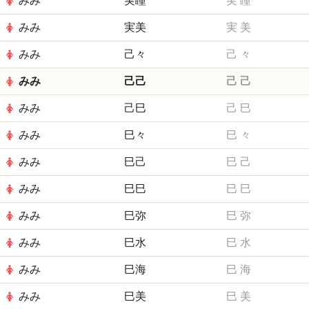
みみ
実瞳
実
瞳
みみ
実美
実
美
みみ
己々
己
々
みみ
己己
己
己
みみ
己巳
己
巳
みみ
巳々
巳
々
みみ
巳己
巳
己
みみ
巳巳
巳
巳
みみ
巳弥
巳
弥
みみ
巳水
巳
水
みみ
巳海
巳
海
みみ
巳美
巳
美