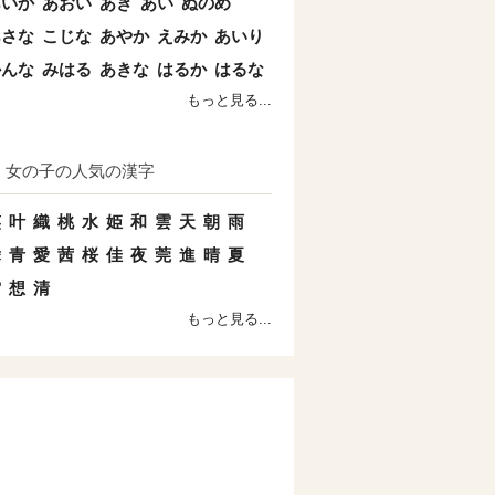
あいか
あおい
あき
あい
ぬのめ
あさな
こじな
あやか
えみか
あいり
かんな
みはる
あきな
はるか
はるな
もっと見る...
女の子の人気の漢字
笑
叶
織
桃
水
姫
和
雲
天
朝
雨
舞
青
愛
茜
桜
佳
夜
莞
進
晴
夏
雷
想
清
もっと見る...