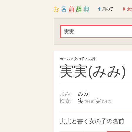
男の子
女
ホーム
>
女の子
>
み行
実実(みみ)
よみ:
みみ
検索:
実
実
で検索
で検索
実実と書く女の子の名前