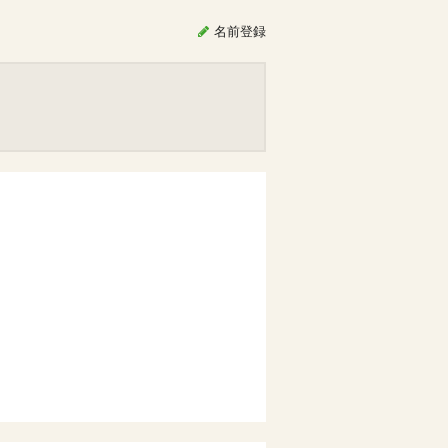
名前
登録