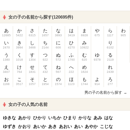
女の子の名前から探す(120695件)
あ
か
さ
た
な
は
ま
や
ら
わ
12685
5422
6315
1657
3893
3419
6928
675
1117
905
い
き
し
ち
に
ひ
み
り
2470
3994
3466
2144
606
4270
10922
6102
う
く
す
つ
ぬ
ふ
む
ゆ
る
1380
1018
1304
922
572
1760
620
9378
2119
え
け
せ
て
ね
へ
め
れ
3407
764
1831
432
567
222
1624
2439
お
こ
そ
と
の
ほ
も
よ
ろ
1168
3517
1057
1954
1574
1123
1744
914
277
男の子の名前から探す →
女の子の人気の名前
ゆきな
あかり
ひかり
いちか
ひまり
かりな
あみ
はな
ゆずき
かおり
あいか
あき
あおい
あい
あやか
こじな