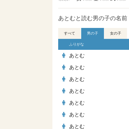
あとむと読む男の子の名前 
すべて
男の子
女の子
ふりがな
あとむ
あとむ
あとむ
あとむ
あとむ
あとむ
あとむ