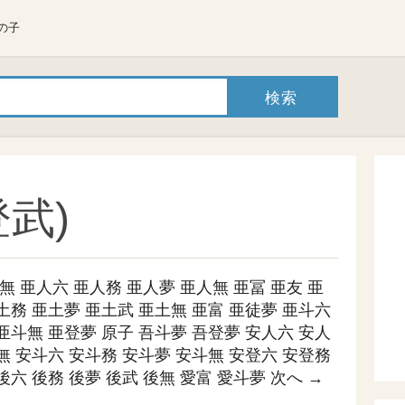
の子
武)
無
亜人六
亜人務
亜人夢
亜人無
亜冨
亜友
亜
土務
亜土夢
亜土武
亜土無
亜富
亜徒夢
亜斗六
亜斗無
亜登夢
原子
吾斗夢
吾登夢
安人六
安人
無
安斗六
安斗務
安斗夢
安斗無
安登六
安登務
後六
後務
後夢
後武
後無
愛富
愛斗夢
次へ →