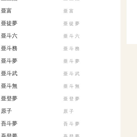
亜富
亜
富
亜徒夢
亜
徒
夢
亜斗六
亜
斗
六
亜斗務
亜
斗
務
亜斗夢
亜
斗
夢
亜斗武
亜
斗
武
亜斗無
亜
斗
無
亜登夢
亜
登
夢
原子
原
子
吾斗夢
吾
斗
夢
吾登夢
吾
登
夢