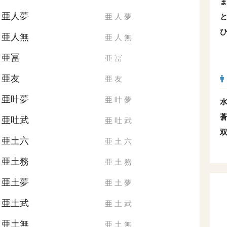
亜人夢
亜
人
夢
亜人無
亜
人
無
亜冨
亜
冨
亜友
亜
友
亜叶夢
亜
叶
夢
亜吐武
亜
吐
武
亜土六
亜
土
六
亜土務
亜
土
務
亜土夢
亜
土
夢
亜土武
亜
土
武
亜土無
亜
土
無