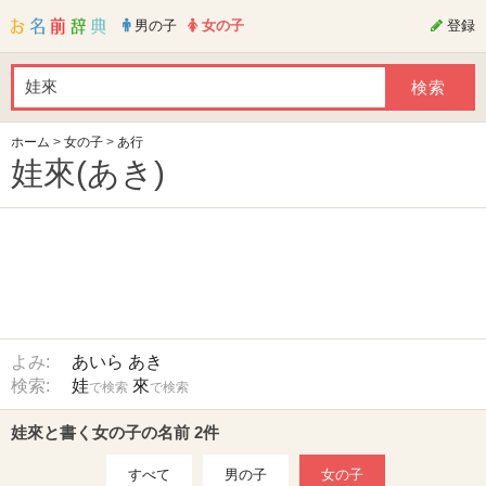
男の子
女の子
登録
ホーム
>
女の子
>
あ行
娃來(あき)
よみ:
あいら
あき
検索:
娃
來
で検索
で検索
娃來と書く女の子の名前 2件
すべて
男の子
女の子