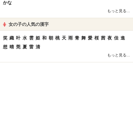
かな
もっと見る...
女の子の人気の漢字
笑
織
叶
水
雲
姫
和
朝
桃
天
雨
青
舞
愛
桜
茜
夜
佳
進
想
晴
莞
夏
雷
清
もっと見る...