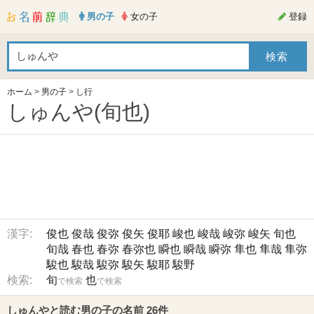
男の子
女の子
登録
ホーム
>
男の子
>
し行
しゅんや(旬也)
漢字:
俊也
俊哉
俊弥
俊矢
俊耶
峻也
峻哉
峻弥
峻矢
旬也
旬哉
春也
春弥
春弥也
瞬也
瞬哉
瞬弥
隼也
隼哉
隼弥
駿也
駿哉
駿弥
駿矢
駿耶
駿野
検索:
旬
也
で検索
で検索
しゅんやと読む男の子の名前 26件