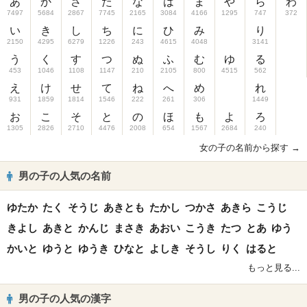
あ
か
さ
た
な
は
ま
や
ら
わ
7497
5684
2867
7745
2165
3084
4166
1295
747
372
い
き
し
ち
に
ひ
み
り
2150
4295
6279
1226
243
4615
4048
3141
う
く
す
つ
ぬ
ふ
む
ゆ
る
453
1046
1108
1147
210
2105
800
4515
562
え
け
せ
て
ね
へ
め
れ
931
1859
1814
1546
222
261
306
1449
お
こ
そ
と
の
ほ
も
よ
ろ
1305
2826
2710
4476
2008
654
1567
2684
240
女の子の名前から探す →
男の子の人気の名前
ゆたか
たく
そうじ
あきとも
たかし
つかさ
あきら
こうじ
きよし
あきと
かんじ
まさき
あおい
こうき
たつ
とあ
ゆう
かいと
ゆうと
ゆうき
ひなと
よしき
そうし
りく
はると
もっと見る...
男の子の人気の漢字