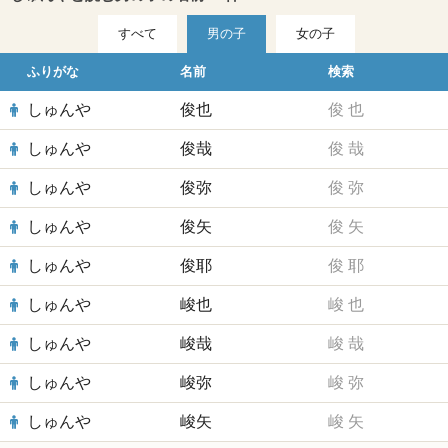
すべて
男の子
女の子
ふりがな
名前
検索
しゅんや
俊也
俊
也
しゅんや
俊哉
俊
哉
しゅんや
俊弥
俊
弥
しゅんや
俊矢
俊
矢
しゅんや
俊耶
俊
耶
しゅんや
峻也
峻
也
しゅんや
峻哉
峻
哉
しゅんや
峻弥
峻
弥
しゅんや
峻矢
峻
矢