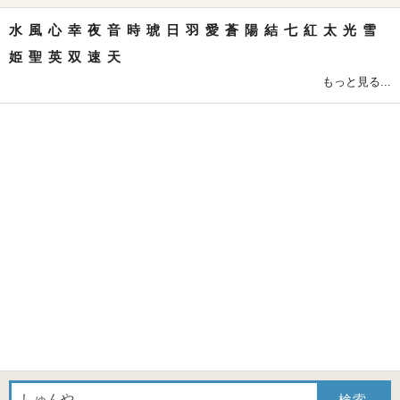
水
風
心
幸
夜
音
時
琥
日
羽
愛
蒼
陽
結
七
紅
太
光
雪
姫
聖
英
双
速
天
もっと見る...