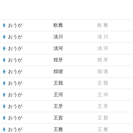
おうが
欧雅
欧
雅
おうが
淡川
淡
川
おうが
淡河
淡
河
おうが
煌牙
煌
牙
おうが
煌琥
煌
琥
おうが
王我
王
我
おうが
王河
王
河
おうが
王牙
王
牙
おうが
王賀
王
賀
おうが
王雅
王
雅