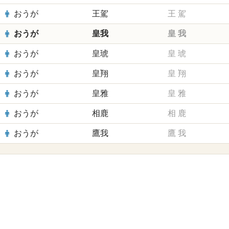
おうが
王駕
王
駕
おうが
皇我
皇
我
おうが
皇琥
皇
琥
おうが
皇翔
皇
翔
おうが
皇雅
皇
雅
おうが
相鹿
相
鹿
おうが
鷹我
鷹
我