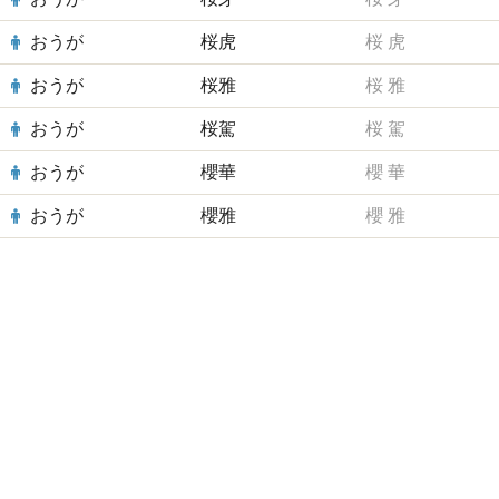
おうが
桜虎
桜
虎
おうが
桜雅
桜
雅
おうが
桜駕
桜
駕
おうが
櫻華
櫻
華
おうが
櫻雅
櫻
雅