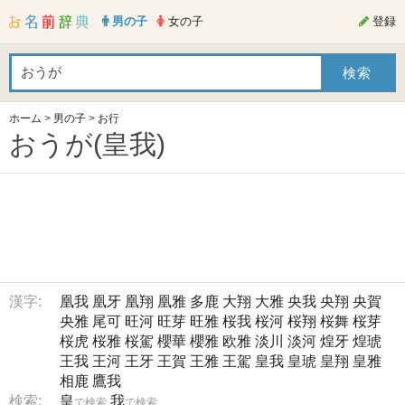
男の子
女の子
登録
ホーム
>
男の子
>
お行
おうが(皇我)
漢字:
凰我
凰牙
凰翔
凰雅
多鹿
大翔
大雅
央我
央翔
央賀
央雅
尾可
旺河
旺芽
旺雅
桜我
桜河
桜翔
桜舞
桜芽
桜虎
桜雅
桜駕
櫻華
櫻雅
欧雅
淡川
淡河
煌牙
煌琥
王我
王河
王牙
王賀
王雅
王駕
皇我
皇琥
皇翔
皇雅
相鹿
鷹我
検索:
皇
我
で検索
で検索