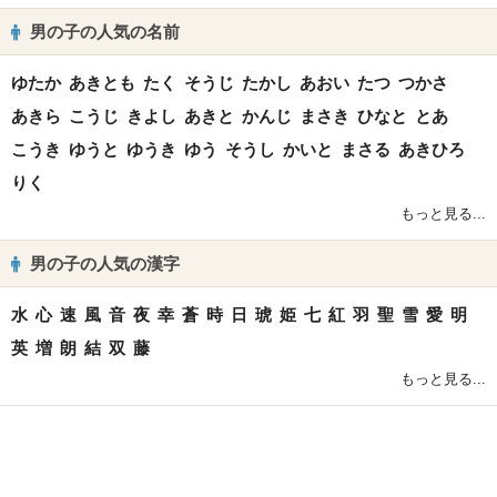
男の子の人気の名前
ゆたか
あきとも
たく
そうじ
たかし
あおい
たつ
つかさ
あきら
こうじ
きよし
あきと
かんじ
まさき
ひなと
とあ
こうき
ゆうと
ゆうき
ゆう
そうし
かいと
まさる
あきひろ
りく
もっと見る...
男の子の人気の漢字
水
心
速
風
音
夜
幸
蒼
時
日
琥
姫
七
紅
羽
聖
雪
愛
明
英
増
朗
結
双
藤
もっと見る...