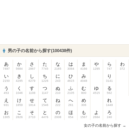
男の子の名前から探す(100438件)
あ
か
さ
た
な
は
ま
や
ら
わ
7497
5684
2867
7745
2165
3084
4166
1295
747
372
い
き
し
ち
に
ひ
み
り
2150
4295
6279
1226
243
4615
4048
3141
う
く
す
つ
ぬ
ふ
む
ゆ
る
453
1046
1108
1147
210
2105
800
4515
562
え
け
せ
て
ね
へ
め
れ
931
1859
1814
1546
222
261
306
1449
お
こ
そ
と
の
ほ
も
よ
ろ
1305
2826
2710
4476
2008
654
1567
2684
240
女の子の名前から探す →