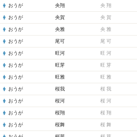
おうが
央翔
央
翔
おうが
央賀
央
賀
おうが
央雅
央
雅
おうが
尾可
尾
可
おうが
旺河
旺
河
おうが
旺芽
旺
芽
おうが
旺雅
旺
雅
おうが
桜我
桜
我
おうが
桜河
桜
河
おうが
桜翔
桜
翔
おうが
桜舞
桜
舞
おうが
桜芽
桜
芽