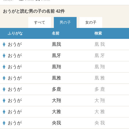
おうがと読む男の子の名前 42件
すべて
男の子
女の子
ふりがな
名前
検索
おうが
凰我
凰
我
おうが
凰牙
凰
牙
おうが
凰翔
凰
翔
おうが
凰雅
凰
雅
おうが
多鹿
多
鹿
おうが
大翔
大
翔
おうが
大雅
大
雅
おうが
央我
央
我