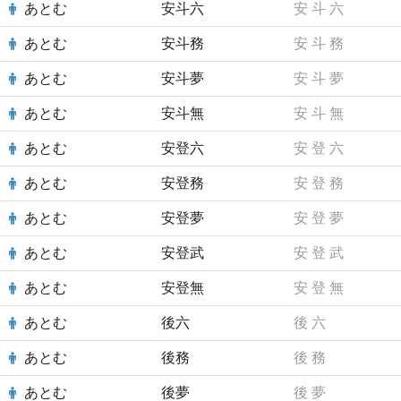
あとむ
安斗六
安
斗
六
あとむ
安斗務
安
斗
務
あとむ
安斗夢
安
斗
夢
あとむ
安斗無
安
斗
無
あとむ
安登六
安
登
六
あとむ
安登務
安
登
務
あとむ
安登夢
安
登
夢
あとむ
安登武
安
登
武
あとむ
安登無
安
登
無
あとむ
後六
後
六
あとむ
後務
後
務
あとむ
後夢
後
夢