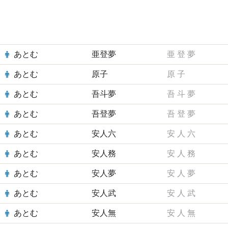
あとむ
亜登夢
亜
登
夢
あとむ
原子
原
子
あとむ
吾斗夢
吾
斗
夢
あとむ
吾登夢
吾
登
夢
あとむ
安人六
安
人
六
あとむ
安人務
安
人
務
あとむ
安人夢
安
人
夢
あとむ
安人武
安
人
武
あとむ
安人無
安
人
無