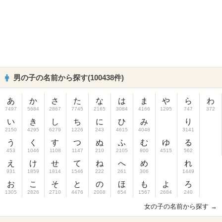
男の子の名前から探す(100438件)
あ
か
さ
た
な
は
ま
や
ら
わ
7497
5684
2867
7745
2165
3084
4166
1295
747
372
い
き
し
ち
に
ひ
み
り
2150
4295
6279
1226
243
4615
4048
3141
う
く
す
つ
ぬ
ふ
む
ゆ
る
453
1046
1108
1147
210
2105
800
4515
562
え
け
せ
て
ね
へ
め
れ
931
1859
1814
1546
222
261
306
1449
お
こ
そ
と
の
ほ
も
よ
ろ
1305
2826
2710
4476
2008
654
1567
2684
240
女の子の名前から探す →