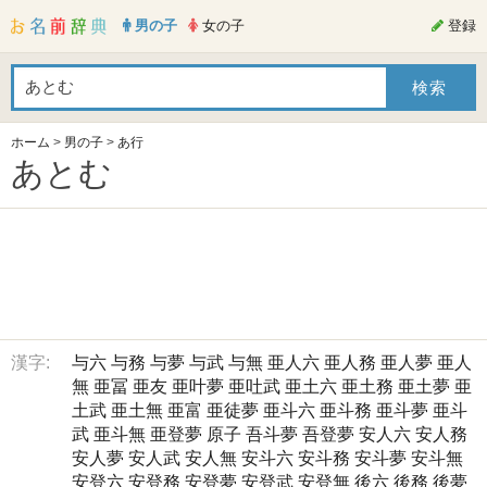
男の子
女の子
登録
ホーム
>
男の子
>
あ行
あとむ
漢字:
与六
与務
与夢
与武
与無
亜人六
亜人務
亜人夢
亜人
無
亜冨
亜友
亜叶夢
亜吐武
亜土六
亜土務
亜土夢
亜
土武
亜土無
亜富
亜徒夢
亜斗六
亜斗務
亜斗夢
亜斗
武
亜斗無
亜登夢
原子
吾斗夢
吾登夢
安人六
安人務
安人夢
安人武
安人無
安斗六
安斗務
安斗夢
安斗無
安登六
安登務
安登夢
安登武
安登無
後六
後務
後夢