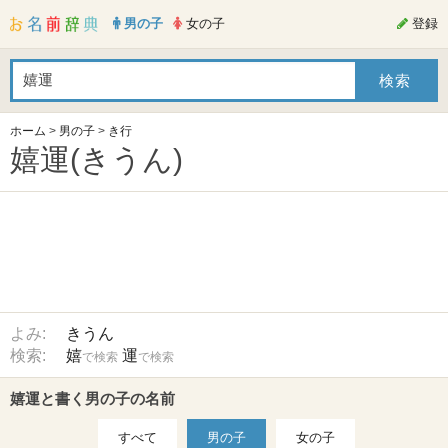
男の子
女の子
登録
ホーム
>
男の子
>
き行
嬉運(きうん)
よみ:
きうん
検索:
嬉
運
で検索
で検索
嬉運と書く男の子の名前
すべて
男の子
女の子