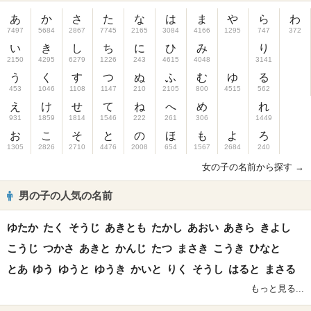
あ
か
さ
た
な
は
ま
や
ら
わ
7497
5684
2867
7745
2165
3084
4166
1295
747
372
い
き
し
ち
に
ひ
み
り
2150
4295
6279
1226
243
4615
4048
3141
う
く
す
つ
ぬ
ふ
む
ゆ
る
453
1046
1108
1147
210
2105
800
4515
562
え
け
せ
て
ね
へ
め
れ
931
1859
1814
1546
222
261
306
1449
お
こ
そ
と
の
ほ
も
よ
ろ
1305
2826
2710
4476
2008
654
1567
2684
240
女の子の名前から探す →
男の子の人気の名前
ゆたか
たく
そうじ
あきとも
たかし
あおい
あきら
きよし
こうじ
つかさ
あきと
かんじ
たつ
まさき
こうき
ひなと
とあ
ゆう
ゆうと
ゆうき
かいと
りく
そうし
はると
まさる
もっと見る...