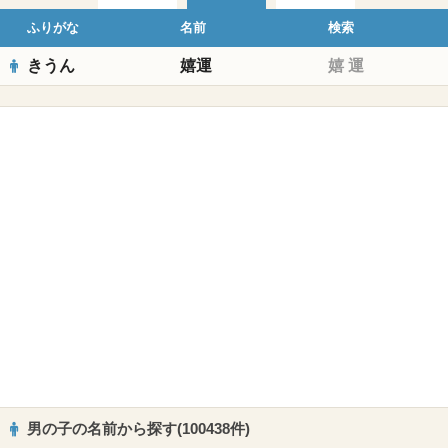
ふりがな
名前
検索
きうん
嬉運
嬉
運
男の子の名前から探す(100438件)