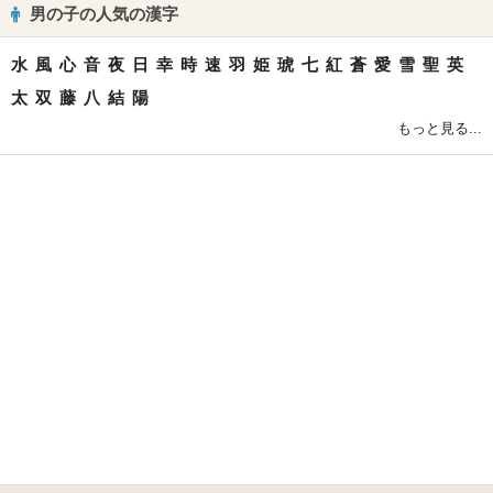
男の子の人気の漢字
水
風
心
音
夜
日
幸
時
速
羽
姫
琥
七
紅
蒼
愛
雪
聖
英
太
双
藤
八
結
陽
もっと見る...