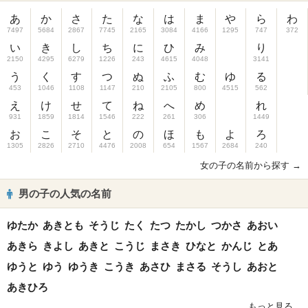
あ
か
さ
た
な
は
ま
や
ら
わ
7497
5684
2867
7745
2165
3084
4166
1295
747
372
い
き
し
ち
に
ひ
み
り
2150
4295
6279
1226
243
4615
4048
3141
う
く
す
つ
ぬ
ふ
む
ゆ
る
453
1046
1108
1147
210
2105
800
4515
562
え
け
せ
て
ね
へ
め
れ
931
1859
1814
1546
222
261
306
1449
お
こ
そ
と
の
ほ
も
よ
ろ
1305
2826
2710
4476
2008
654
1567
2684
240
女の子の名前から探す →
男の子の人気の名前
ゆたか
あきとも
そうじ
たく
たつ
たかし
つかさ
あおい
あきら
きよし
あきと
こうじ
まさき
ひなと
かんじ
とあ
ゆうと
ゆう
ゆうき
こうき
あさひ
まさる
そうし
あおと
あきひろ
もっと見る...