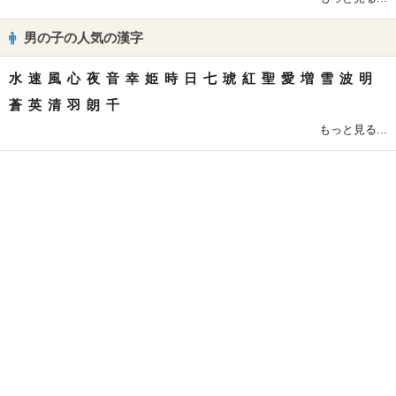
男の子の人気の漢字
水
速
風
心
夜
音
幸
姫
時
日
七
琥
紅
聖
愛
増
雪
波
明
蒼
英
清
羽
朗
千
もっと見る...