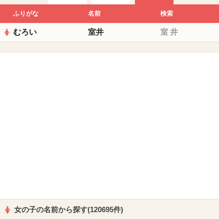
ふりがな
名前
検索
むろい
室井
室
井
女の子の名前から探す(120695件)