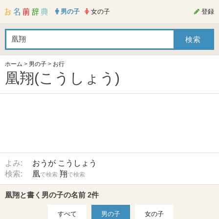
男の子
女の子
登録
ホーム
>
男の子
>
お行
凰翔(こうしょう)
よみ:
おうが
こうしょう
検索:
凰
翔
で検索
で検索
凰翔と書く男の子の名前 2件
すべて
男の子
女の子