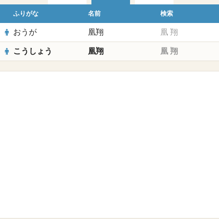
ふりがな
名前
検索
おうが
凰翔
凰
翔
こうしょう
凰翔
凰
翔