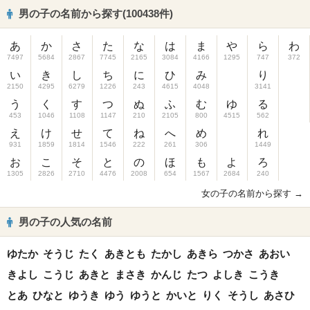
男の子の名前から探す(100438件)
あ
か
さ
た
な
は
ま
や
ら
わ
7497
5684
2867
7745
2165
3084
4166
1295
747
372
い
き
し
ち
に
ひ
み
り
2150
4295
6279
1226
243
4615
4048
3141
う
く
す
つ
ぬ
ふ
む
ゆ
る
453
1046
1108
1147
210
2105
800
4515
562
え
け
せ
て
ね
へ
め
れ
931
1859
1814
1546
222
261
306
1449
お
こ
そ
と
の
ほ
も
よ
ろ
1305
2826
2710
4476
2008
654
1567
2684
240
女の子の名前から探す →
男の子の人気の名前
ゆたか
そうじ
たく
あきとも
たかし
あきら
つかさ
あおい
きよし
こうじ
あきと
まさき
かんじ
たつ
よしき
こうき
とあ
ひなと
ゆうき
ゆう
ゆうと
かいと
りく
そうし
あさひ