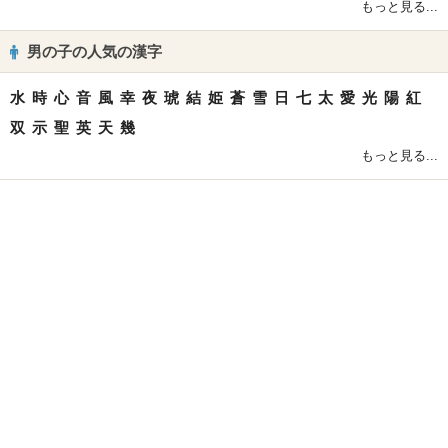
もっと見る...
男の子の人気の漢字
水
時
心
音
風
幸
夜
琥
結
姫
蒼
雪
日
七
太
愛
光
陽
紅
双
示
聖
英
天
幾
もっと見る...