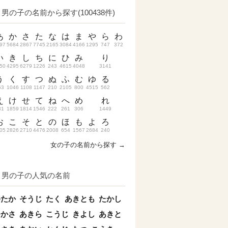
男の子の名前から探す(100438件)
あ
か
さ
た
な
は
ま
や
ら
わ
97
5684
2867
7745
2165
3084
4166
1295
747
372
い
き
し
ち
に
ひ
み
り
50
4295
6279
1226
243
4615
4048
3141
う
く
す
つ
ぬ
ふ
む
ゆ
る
53
1046
1108
1147
210
2105
800
4515
562
え
け
せ
て
ね
へ
め
れ
31
1859
1814
1546
222
261
306
1449
お
こ
そ
と
の
ほ
も
よ
ろ
05
2826
2710
4476
2008
654
1567
2684
240
女の子の名前から探す →
男の子の人気の名前
ゆたか
そうじ
たく
あきとも
たかし
つかさ
あきら
こうじ
きよし
あきと