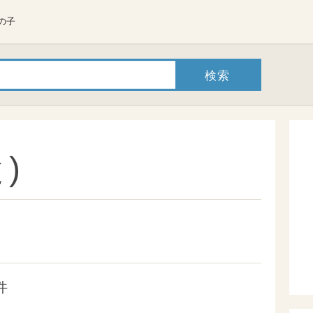
の子
)
件