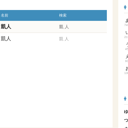
名前
検索
74
凱人
凱
人
21
凱人
凱
人
4
9
13