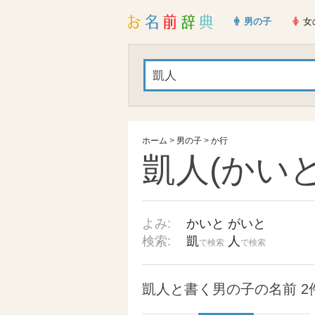
男の子
女
ホーム
>
男の子
>
か行
凱人(かいと
よみ:
かいと
がいと
検索:
凱
人
で検索
で検索
凱人と書く男の子の名前 2