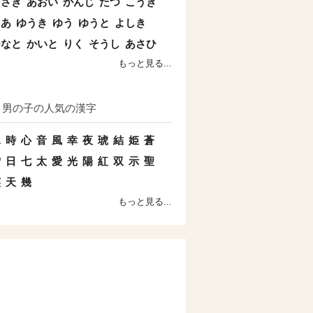
まさき
あおい
かんじ
たつ
こうき
とあ
ゆうき
ゆう
ゆうと
よしき
ひなと
かいと
りく
そうし
あさひ
もっと見る...
男の子の人気の漢字
水
時
心
音
風
幸
夜
琥
結
姫
蒼
雪
日
七
太
愛
光
陽
紅
双
示
聖
英
天
幾
もっと見る...