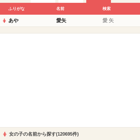
ふりがな
名前
検索
あや
愛矢
愛
矢
女の子の名前から探す(120695件)