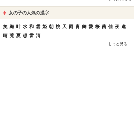
女の子の人気の漢字
笑
織
叶
水
和
雲
姫
朝
桃
天
雨
青
舞
愛
桜
茜
佳
夜
進
晴
莞
夏
想
雷
清
もっと見る...