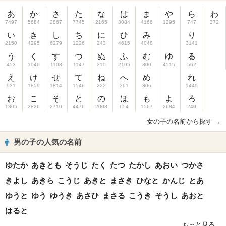
あ
か
さ
た
な
は
ま
や
ら
わ
7497
5684
2867
7745
2165
3084
4166
1295
747
372
い
き
し
ち
に
ひ
み
り
2150
4295
6279
1226
243
4615
4048
3141
う
く
す
つ
ぬ
ふ
む
ゆ
る
453
1046
1108
1147
210
2105
800
4515
562
え
け
せ
て
ね
へ
め
れ
931
1859
1814
1546
222
261
306
1449
お
こ
そ
と
の
ほ
も
よ
ろ
1305
2826
2710
4476
2008
654
1567
2684
240
女の子の名前から探す →
男の子の人気の名前
ゆたか
あきとも
そうじ
たく
たつ
たかし
あおい
つかさ
きよし
あきら
こうじ
あきと
まさき
ひなと
かんじ
とあ
ゆうと
ゆう
ゆうき
あさひ
まさる
こうき
そうし
あおと
はると
もっと見る...