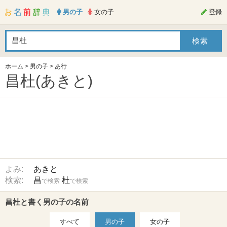
男の子
女の子
登録
ホーム
>
男の子
>
あ行
昌杜(あきと)
よみ:
あきと
検索:
昌
杜
で検索
で検索
昌杜と書く男の子の名前
すべて
男の子
女の子