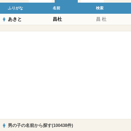
ふりがな
名前
検索
あきと
昌杜
昌
杜
男の子の名前から探す(100438件)