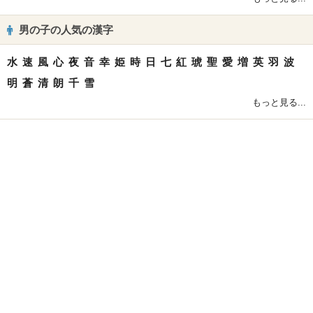
男の子の人気の漢字
水
速
風
心
夜
音
幸
姫
時
日
七
紅
琥
聖
愛
増
英
羽
波
明
蒼
清
朗
千
雪
もっと見る...