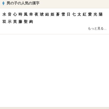
男の子の人気の漢字
水
音
心
時
風
幸
夜
琥
結
姫
蒼
雪
日
七
太
紅
愛
光
陽
双
示
英
藤
聖
絢
もっと見る...