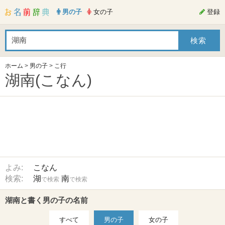
男の子
女の子
登録
ホーム
>
男の子
>
こ行
湖南(こなん)
よみ:
こなん
検索:
湖
南
で検索
で検索
湖南と書く男の子の名前
すべて
男の子
女の子