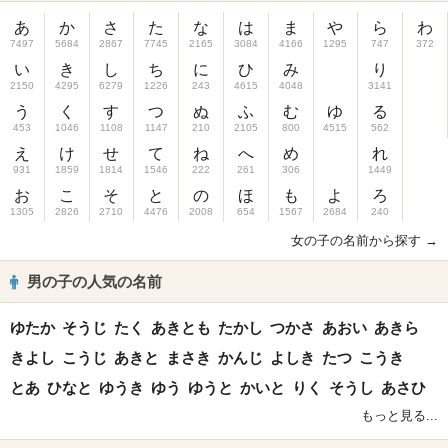
あ
か
さ
た
な
は
ま
や
ら
わ
7497
5684
2867
7745
2165
3084
4166
1295
747
372
い
き
し
ち
に
ひ
み
り
2150
4295
6279
1226
243
4615
4048
3141
う
く
す
つ
ぬ
ふ
む
ゆ
る
453
1046
1108
1147
210
2105
800
4515
562
え
け
せ
て
ね
へ
め
れ
931
1859
1814
1546
222
261
306
1449
お
こ
そ
と
の
ほ
も
よ
ろ
1305
2826
2710
4476
2008
654
1567
2684
240
女の子の名前から探す →
男の子の人気の名前
ゆたか
そうじ
たく
あきとも
たかし
つかさ
あおい
あきら
きよし
こうじ
あきと
まさき
かんじ
よしき
たつ
こうき
とあ
ひなと
ゆうき
ゆう
ゆうと
かいと
りく
そうし
あさひ
もっと見る...