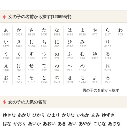
女の子の名前から探す(120695件)
あ
か
さ
た
な
は
ま
や
ら
わ
12685
5422
6315
1657
3893
3419
6928
675
1117
905
い
き
し
ち
に
ひ
み
り
2470
3994
3466
2144
606
4270
10922
6102
う
く
す
つ
ぬ
ふ
む
ゆ
る
1380
1018
1304
922
572
1760
620
9378
2119
え
け
せ
て
ね
へ
め
れ
3407
764
1831
432
567
222
1624
2439
お
こ
そ
と
の
ほ
も
よ
ろ
1168
3517
1057
1954
1574
1123
1744
914
277
男の子の名前から探す →
女の子の人気の名前
ゆきな
あかり
ひかり
ひまり
かりな
いちか
あみ
ゆずき
はな
かおり
あいか
あおい
あき
あい
あやか
こじな
あさな