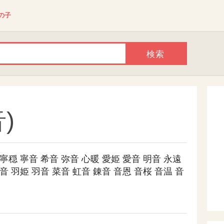
の子
)
寧穏
寧音
希音
弥音
心暖
愛姫
愛音
明音
永遠
音
羽姫
羽音
菜音
虹音
錬音
音恩
音桜
音温
音