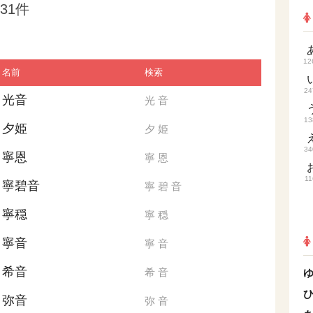
31件
12
名前
検索
24
光音
光
音
13
夕姫
夕
姫
34
寧恩
寧
恩
11
寧碧音
寧
碧
音
寧穏
寧
穏
寧音
寧
音
希音
希
音
弥音
弥
音