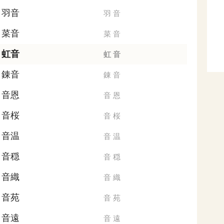
羽音
羽
音
菜音
菜
音
虹音
虹
音
錬音
錬
音
音恩
音
恩
音桜
音
桜
音温
音
温
音穏
音
穏
音織
音
織
音苑
音
苑
音遠
音
遠