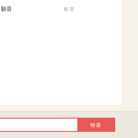
願音
願
音