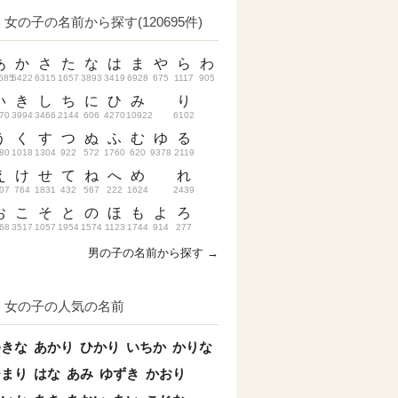
女の子の名前から探す(120695件)
あ
か
さ
た
な
は
ま
や
ら
わ
685
5422
6315
1657
3893
3419
6928
675
1117
905
い
き
し
ち
に
ひ
み
り
70
3994
3466
2144
606
4270
10922
6102
う
く
す
つ
ぬ
ふ
む
ゆ
る
80
1018
1304
922
572
1760
620
9378
2119
え
け
せ
て
ね
へ
め
れ
07
764
1831
432
567
222
1624
2439
お
こ
そ
と
の
ほ
も
よ
ろ
68
3517
1057
1954
1574
1123
1744
914
277
男の子の名前から探す →
女の子の人気の名前
ゆきな
あかり
ひかり
いちか
かりな
ひまり
はな
あみ
ゆずき
かおり