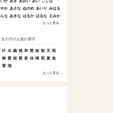
あいか
あき
あおい
あい
こじな
あやか
あさな
ぬのめ
あいり
みはる
かんな
あきな
はるか
はるな
えみか
もっと見る...
女の子の人気の漢字
笑
叶
水
織
桃
和
雲
姫
朝
天
雨
青
舞
愛
桜
茜
夜
佳
晴
莞
夏
進
想
雷
清
もっと見る...