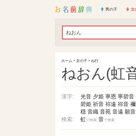
男の子
女
ホーム
>
女の子
>
ね行
ねおん(虹音
漢字:
光音
夕姫
寧恩
寧碧音
碧姫
祈音
祢遠
祢音
禰
穏
音織
音苑
音遠
願音
検索:
虹
音
で検索
で検索