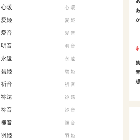
心暖
心
暖
愛姫
愛
姫
愛音
愛
音
明音
明
音
永遠
永
遠
碧姫
碧
姫
祈音
祈
音
祢遠
祢
遠
祢音
祢
音
禰音
禰
音
羽姫
羽
姫