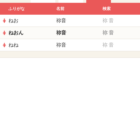
ふりがな
名前
検索
ねお
祢音
祢
音
ねおん
祢音
祢
音
ねね
祢音
祢
音