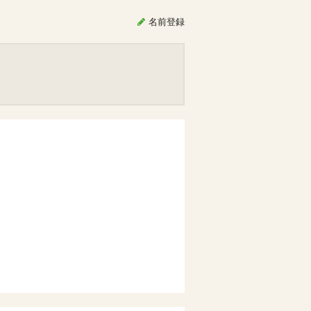
名前
登録