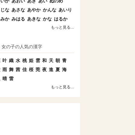
あいか
あおい
あき
あい
ぬのめ
こじな
あさな
あやか
かんな
あいり
えみか
みはる
あきな
かな
はるか
もっと見る...
女の子の人気の漢字
笑
叶
織
水
桃
姫
雲
和
天
朝
青
愛
雨
舞
茜
佳
桜
莞
夜
進
夏
海
想
晴
雷
もっと見る...