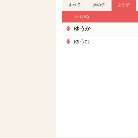
すべて
男の子
女の子
ふりがな
ゆうか
ゆうひ