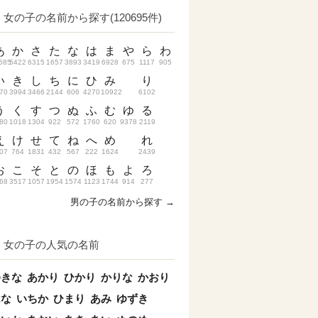
女の子の名前から探す(120695件)
あ
か
さ
た
な
は
ま
や
ら
わ
685
5422
6315
1657
3893
3419
6928
675
1117
905
い
き
し
ち
に
ひ
み
り
70
3994
3466
2144
606
4270
10922
6102
う
く
す
つ
ぬ
ふ
む
ゆ
る
80
1018
1304
922
572
1760
620
9378
2119
え
け
せ
て
ね
へ
め
れ
07
764
1831
432
567
222
1624
2439
お
こ
そ
と
の
ほ
も
よ
ろ
68
3517
1057
1954
1574
1123
1744
914
277
男の子の名前から探す →
女の子の人気の名前
ゆきな
あかり
ひかり
かりな
かおり
はな
いちか
ひまり
あみ
ゆずき