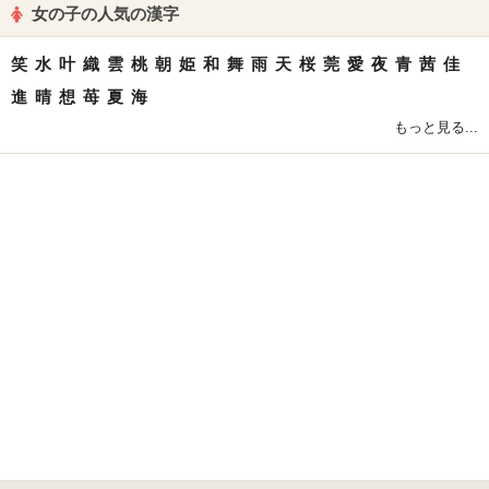
女の子の人気の漢字
笑
水
叶
織
雲
桃
朝
姫
和
舞
雨
天
桜
莞
愛
夜
青
茜
佳
進
晴
想
苺
夏
海
もっと見る...