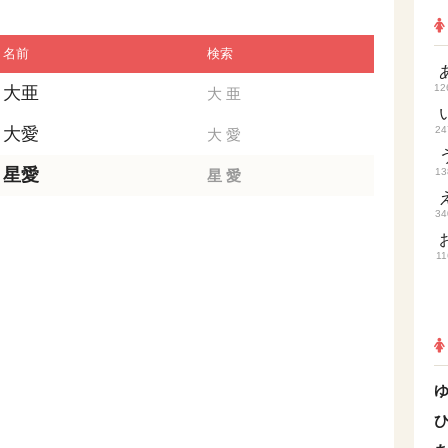
名前
検索
12
大亜
大
亜
大愛
24
大
愛
星愛
13
星
愛
34
11