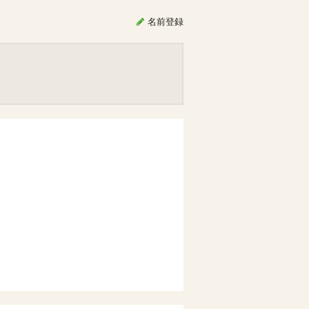
名前
登録