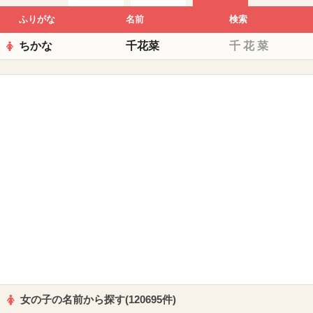
ふりがな
名前
検索
ちかな
千花菜
千
花
菜
女の子の名前から探す(120695件)