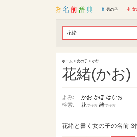
男の子
女
ホーム
>
女の子
>
か行
花緒(かお)
よみ:
かお
かほ
はなお
検索:
花
緒
で検索
で検索
花緒と書く女の子の名前 3