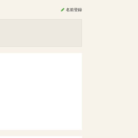
名前
登録