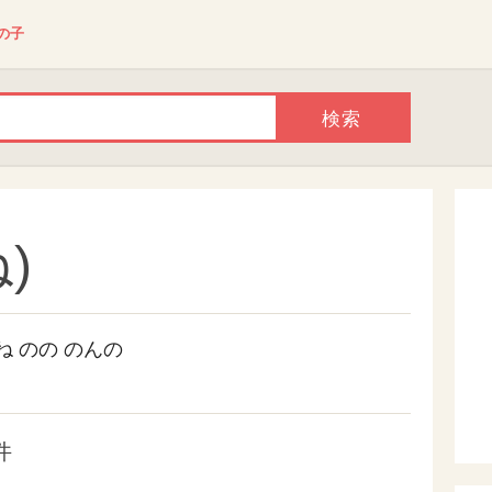
の子
)
ね
のの
のんの
件