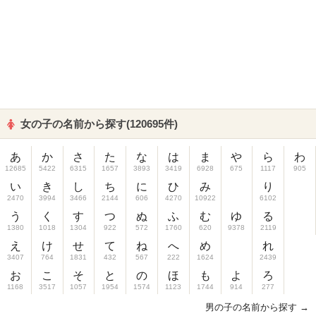
女の子の名前から探す(120695件)
あ
か
さ
た
な
は
ま
や
ら
わ
12685
5422
6315
1657
3893
3419
6928
675
1117
905
い
き
し
ち
に
ひ
み
り
2470
3994
3466
2144
606
4270
10922
6102
う
く
す
つ
ぬ
ふ
む
ゆ
る
1380
1018
1304
922
572
1760
620
9378
2119
え
け
せ
て
ね
へ
め
れ
3407
764
1831
432
567
222
1624
2439
お
こ
そ
と
の
ほ
も
よ
ろ
1168
3517
1057
1954
1574
1123
1744
914
277
男の子の名前から探す →