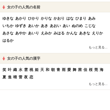
女の子の人気の名前
ゆきな
あかり
ひかり
かりな
かおり
はな
ひまり
あみ
いちか
ゆずき
あいか
あき
あおい
あい
ぬのめ
こじな
あさな
あやか
あいり
えみか
みはる
かんな
あきな
えりか
はるか
もっと見る...
女の子の人気の漢字
笑
叶
織
水
雲
桃
姫
天
和
朝
青
雨
愛
舞
茜
佳
桜
莞
海
夏
進
晴
雷
夜
恋
もっと見る...